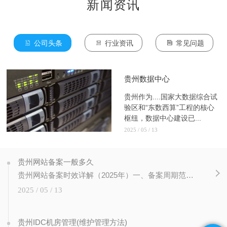
新闻资讯
公司头条
行业资讯
常见问题
贵州数据中心
贵州作为....国家大数据综合试
验区和“东数西算”工程的核心
枢纽，数据中心建设已...
2025 / 05 / 13
贵州网站备案一般多久
‌贵州网站备案时效详解（2025年）‌‌一、备案周期范围‌‌备案类型‌‌审核时间‌‌关键影响因素‌‌来源‌‌常规备案‌7-20个工作日57材料完整性、管局审核队列繁忙程度57‌加急备案‌≤3个工作日2需符合疫情防控等特殊场景申请条件2‌二、备案流程与阶段耗时‌‌材料准备‌域名有效期≥3个月（贵州管局硬性要求）6主体资质
2025 / 05 / 13
贵州IDC机房管理(维护管理方法)