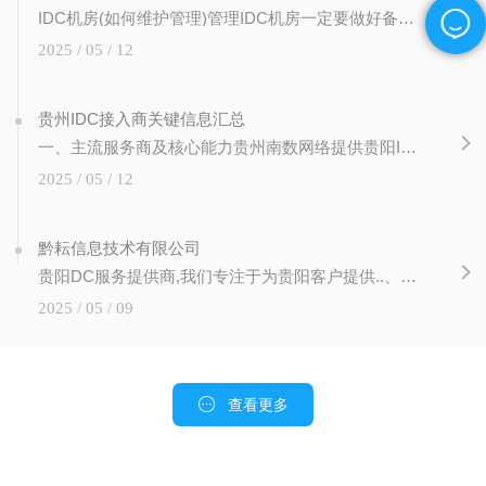
IDC机房(如何维护管理)管理IDC机房一定要做好备份做好备份是使自己立于不败之地的..的途径，是机房管理的一大法宝。比如，核心交换机突然坏了，如果你有配置的备份，换了新的交换机上去，就能很快回复。核心业务的数据库服务器彻底坏了，如果有备份，就不会损失严重，如果有条将，不仅要热备，主要核心数据建议要采取冷被的方式，刻录
2025 / 05 / 12
贵州IDC接入商关键信息汇总
一、‌主流服务商及核心能力‌‌贵州南数网络‌提供贵阳IDC机房托管服务，基于..30+高等级数据中心，支持高定制化、高可用性托管方案，电力保障达‌99.99%‌（双路市电+柴油发电机），并通过T3机房标准..2。增值服务：DDoS基础防护、流量监控及驻场工程师技术支持23。IDC/ISP/CDN/IRCS）企业，覆盖大
2025 / 05 / 12
黔耘信息技术有限公司
贵阳DC服务提供商,我们专注于为贵阳客户提供..、可靠、安全的定制化的贵阳服务器托管、贵阳主机托管、
2025 / 05 / 09
查看更多