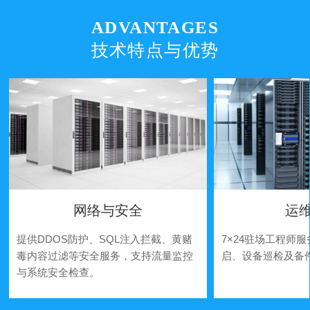
ADVANTAGES
技术特点与优势
网络与安全
运
提供DDOS防护、SQL注入拦截、黄赌
7×24驻场工程师
毒内容过滤等安全服务，支持流量监控
启、设备巡检及备
与系统安全检查。