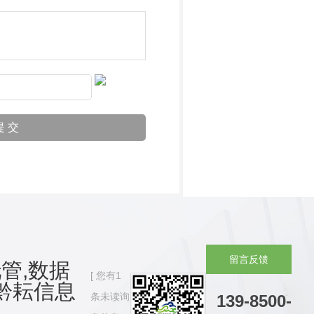
留
言
反
馈
管,数据
您有
1
黔耘信息
条未读询
139-8500-