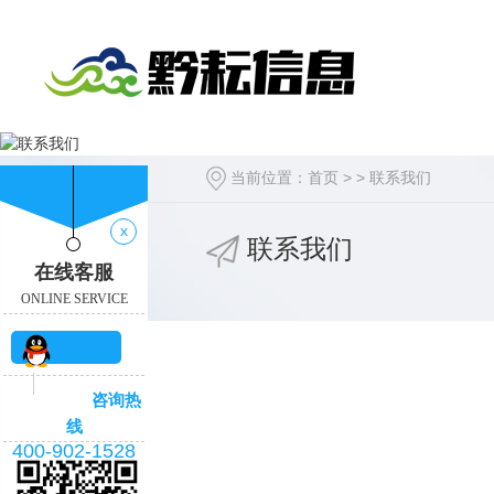
当前位置：
首页
> >
联系我们
x
联系我们
在线客服
ONLINE SERVICE
QQ咨
咨询热
询
线
400-902-1528