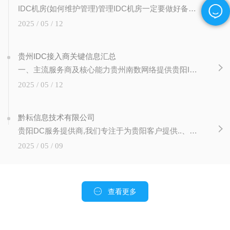
IDC机房(如何维护管理)管理IDC机房一定要做好备份做好备份是使自己立于不败之地的..的途径，是机房管理的一大法宝。比如，核心交换机突然坏了，如果你有配置的备份，换了新的交换机上去，就能很快回复。核心业务的数据库服务器彻底坏了，如果有备份，就不会损失严重，如果有条将，不仅要热备，主要核心数据建议要采取冷被的方式，刻录
2025 / 05 / 12
贵州IDC接入商关键信息汇总
一、‌主流服务商及核心能力‌‌贵州南数网络‌提供贵阳IDC机房托管服务，基于..30+高等级数据中心，支持高定制化、高可用性托管方案，电力保障达‌99.99%‌（双路市电+柴油发电机），并通过T3机房标准..2。增值服务：DDoS基础防护、流量监控及驻场工程师技术支持23。IDC/ISP/CDN/IRCS）企业，覆盖大
2025 / 05 / 12
黔耘信息技术有限公司
贵阳DC服务提供商,我们专注于为贵阳客户提供..、可靠、安全的定制化的贵阳服务器托管、贵阳主机托管、
2025 / 05 / 09
查看更多