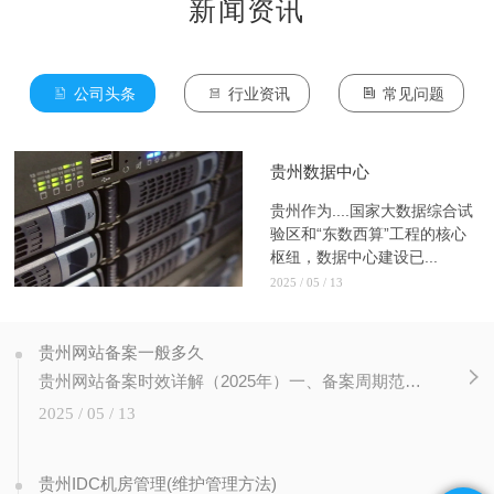
新闻资讯
公司头条
行业资讯
常见问题
贵州数据中心
贵州作为....国家大数据综合试
验区和“东数西算”工程的核心
枢纽，数据中心建设已...
2025 / 05 / 13
贵州网站备案一般多久
‌贵州网站备案时效详解（2025年）‌‌一、备案周期范围‌‌备案类型‌‌审核时间‌‌关键影响因素‌‌来源‌‌常规备案‌7-20个工作日57材料完整性、管局审核队列繁忙程度57‌加急备案‌≤3个工作日2需符合疫情防控等特殊场景申请条件2‌二、备案流程与阶段耗时‌‌材料准备‌域名有效期≥3个月（贵州管局硬性要求）6主体资质
2025 / 05 / 13
贵州IDC机房管理(维护管理方法)