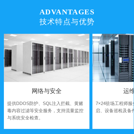
ADVANTAGES
技术特点与优势
网络与安全
运
提供DDOS防护、SQL注入拦截、黄赌
7×24驻场工程师
毒内容过滤等安全服务，支持流量监控
启、设备巡检及备
与系统安全检查。