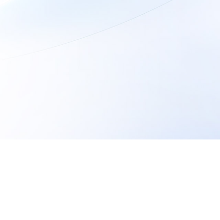
20
+
500
+