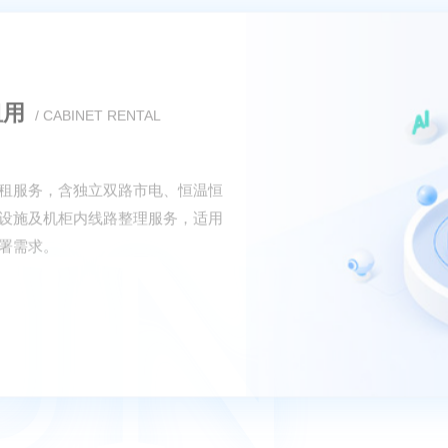
机
指南（2025年更新版）‌‌一、基础
‌CPU/内存‌‌硬盘/带宽‌‌月费‌‌适用场
1核2GB50GB全SSD/1-
3元起中小型网站、轻量应用28核
SD/5M多线BGP480元起高并发业
南数网络4核4GB100GB/5M带宽
中大型应用41核2GB40-
00Mbps88元起动态扩展型业务2‌二、
弹性‌支持按需付费（如按秒计费），
。‌高可用性‌99.95%服务可用性