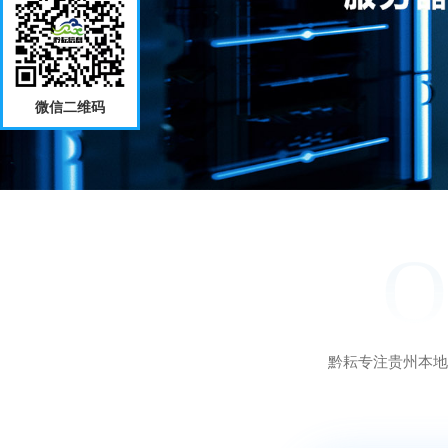
微信二维码
O
黔耘专注贵州本地