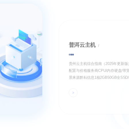
普洱网站建设
黔耘信息——致力于互联网技术服务
用，为企事业单位提供一站式、..的
服务。 从网络品牌的策划、创建、
展到品牌维护和管理，对网络资源进
断、整合，为提升品牌价值提供策略
计、顾问服务，并专注于对网络品牌
设计视觉等方面的探索和研究，..了
设计、方案实施、 研究等..的专业化
户具体情况制定系列专业和规范的客
体系，为企业提供周到、放心的一站