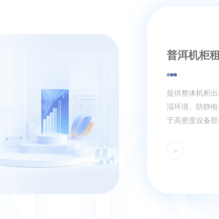
普洱云主
‌贵州云主机综合
配置与价格‌‌服务商‌
景‌‌来源‌黔耘信息
1000Mbps8
8GB50GB全S
务、企业级服务3
464元起数据库、
1000GB/1-2
核心优势‌‌成本
无闲置资源浪费68