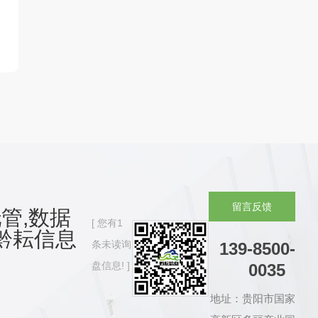
留
言
反
馈
管,数据
您有
1
黔耘信息
条未读询
139-8500-
盘信息!
0035
地址：贵阳市国家