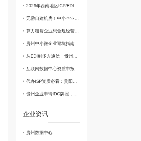
2026年西南地区ICP/EDI许可证代办全流程：材料撰写、系统填报、复审跟进一条龙
无需自建机房！中小企业快速获取IDC资质的“场地租赁+带宽租赁”打包策略
算力租赁企业想合规经营？从硬件采购到IDC资质拿证的完整闭环方案
贵州中小微企业避坑指南：自助SaaS建站与定制开发，哪个转化率更高
从EDI到多方通信，贵州互联网企业如何..匹配自己的增值电信许可证品类？
互联网数据中心资质申报失败？多半是硬件防火墙部署方案没写对
代办ISP资质必看：贵阳地区UPS供电证明及场地备案材料填写避坑指南
贵州企业申请IDC牌照，机房租赁合同与带宽协议如何准备才过审？
企业资讯
贵州数据中心