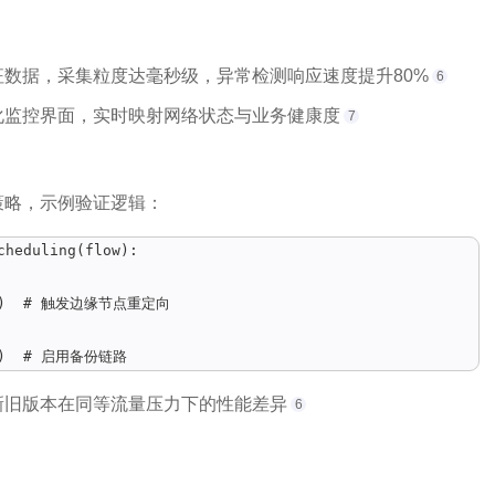
数据，采集粒度达毫秒级，异常检测响应速度提升80%
6
化监控界面，实时映射网络状态与业务健康度
7
策略，示例验证逻辑：
heduling(flow):  



de()  # 触发边缘节点重定向  

th()  # 启用备份链路
新旧版本在同等流量压力下的性能差异
6