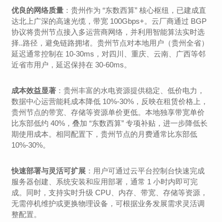
优良的网络质量
：贵州作为 “东数西算” 核心枢纽，已建成直
达北上广深的高速光缆，带宽 100Gbps+。云厂商通过 BGP
协议将贵州节点接入多运营商网络，并利用智能算法实时选
择..路径，避免链路拥堵。贵州节点对本地用户（贵州全省）
延迟通常控制在 10-30ms，对四川、重庆、云南、广西等邻
近省市用户，延迟保持在 30-60ms。
成本效益显著
：贵州丰富的水电资源提供稳定、低价电力，
数据中心运营能耗成本降低 10%-30%，反映在租赁价格上，
贵州节点的带宽、存储等资源单价更低。本地独享带宽单价
比东部低约 40%，叠加 “东数西算” 专项补贴，进一步降低长
期使用成本。相同配置下，贵州节点的月费通常比东部低
10%-30%。
快速部署与灵活可扩展
：用户可通过云平台控制台快速完成
服务器创建、系统安装和应用部署，通常 1 小时内即可完
成。同时，支持实时升级 CPU、内存、带宽、存储等资源，
无需停机维护或更换物理设备，可根据业务发展需求灵活调
整配置。