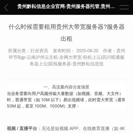
贵州黔耘信息企业官网-贵州服务器托管,贵州主机托管,云服务器托管,数据中心托管,网络设备托管,服务器租用,托管服务提供商,服务器管理-黔耘信息 贵州数据中心机柜租用-专业贵州IDC托管服务器维修
什么时候需要租用贵州大带宽服务器?服务器
出租
所属分类：行业资讯 发布时间： 2025-08-20 作者：贵州
毕节Bgp-云南泸州云主机-全网大带宽-轻松上云|四川昭通服
务器上云|双线服务器-贵州黔耘信息技
一、
高流量内容分发场景
当业务需要向用户高频传输大量数据（如视频、音频、大文件）
时，普通带宽（如 10M 以下）易出现拥堵，此时需大带宽（通常
50M 起，甚至 100M、1000M）支撑：
视频 / 直播平台
：无论是短视频 APP、在线教育直播（如 4K