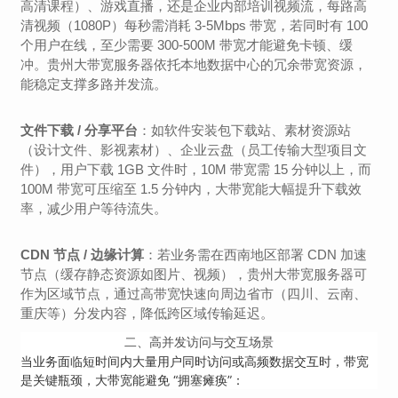
高清课程）、游戏直播，还是企业内部培训视频流，每路高
清视频（1080P）每秒需消耗 3-5Mbps 带宽，若同时有 100
个用户在线，至少需要 300-500M 带宽才能避免卡顿、缓
冲。贵州大带宽服务器依托本地数据中心的冗余带宽资源，
能稳定支撑多路并发流。
文件下载 / 分享平台
：如软件安装包下载站、素材资源站
（设计文件、影视素材）、企业云盘（员工传输大型项目文
件），用户下载 1GB 文件时，10M 带宽需 15 分钟以上，而
100M 带宽可压缩至 1.5 分钟内，大带宽能大幅提升下载效
率，减少用户等待流失。
CDN 节点 / 边缘计算
：若业务需在西南地区部署 CDN 加速
节点（缓存静态资源如图片、视频），贵州大带宽服务器可
作为区域节点，通过高带宽快速向周边省市（四川、云南、
重庆等）分发内容，降低跨区域传输延迟。
二、
高并发访问与交互场景
当业务面临短时间内大量用户同时访问或高频数据交互时，带宽
是关键瓶颈，大带宽能避免 “拥塞瘫痪”：