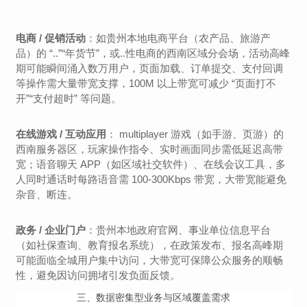
电商 / 促销活动
：如贵州本地电商平台（农产品、旅游产
品）的 “..”“年货节”，或..性电商的西南区域分会场，活动高峰
期可能瞬间涌入数万用户，页面加载、订单提交、支付回调
等操作需大量带宽支撑，100M 以上带宽可减少 “页面打不
开”“支付超时” 等问题。
在线游戏 / 互动应用
： multiplayer 游戏（如手游、页游）的
西南服务器区，玩家操作指令、实时画面同步需低延迟高带
宽；语音聊天 APP（如区域社交软件）、在线会议工具，多
人同时通话时每路语音需 100-300Kbps 带宽，大带宽能避免
杂音、断连。
政务 / 企业门户
：贵州本地政府官网、事业单位信息平台
（如社保查询、教育报名系统），在政策发布、报名高峰期
可能面临全城用户集中访问，大带宽可保障公众服务的顺畅
性，避免因访问拥堵引发负面反馈。
三、
数据密集型业务与区域覆盖需求