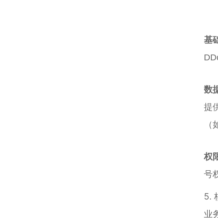
基
D
数
提
（
权
号
5
业