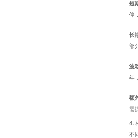
短期
停
长
部
波
年
额
需
4
不