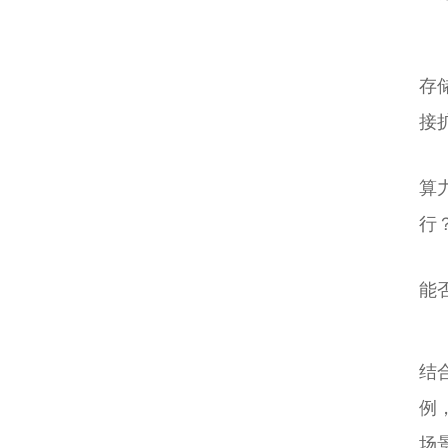
存
接
算
行
能
结
例
场