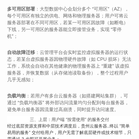
多可用区部署
：大型数据中心会划分多个 “可用区”（AZ），
每个可用区有独立的供电、网络和物理服务器；用户可将云
服务器部署在不同可用区，若某一可用区因故障（如断电）
下线，另一可用区的服务器能立即接管业务，实现 “零停
机”；
自动故障迁移
：云管理平台会实时监控虚拟服务器的运行状
态，若某台虚拟服务器因物理硬件故障（如 CPU 损坏）无法
工作，系统会自动在其他健康的物理服务器上 “重建” 该虚拟
服务器，并恢复数据（从存储池读取备份），整个过程用户
几乎无感知；
负载均衡
：若用户有多台云服务器（如搭建网站集群），可
通过 “负载均衡器” 将外部访问流量均匀分配到每台服务器，
避免单台服务器因流量过高崩溃，同时提升访问速度。
三、上层：用户端 “按需使用” 的服务交付
经过底层资源支撑和中层技术调度后，贵州云服务器..终以 “简单
易用的服务” 交付给用户，用户无需了解底层硬件或技术细节，只
需通过 3 步即可开展业务：