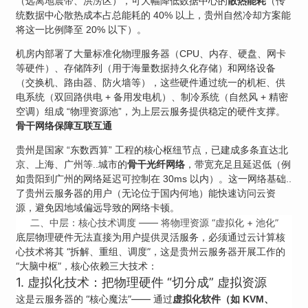
（远离地震带、洪涝区），可大幅降低数据中心的
散热能耗
（传
统数据中心散热成本占总能耗的 40% 以上，贵州自然冷却方案能
将这一比例降至 20% 以下）。
机房内部署了大量标准化物理服务器（CPU、内存、硬盘、网卡
等硬件）、存储阵列（用于海量数据持久化存储）和网络设备
（交换机、路由器、防火墙等），这些硬件通过统一的机柜、供
电系统（双回路供电 + 备用发电机）、制冷系统（自然风 + 精密
空调）组成 “物理资源池”，为上层云服务提供稳定的硬件支撑。
骨干网络保障互联互通
贵州是国家 “东数西算” 工程的核心枢纽节点，已建成多条直达北
京、上海、广州等..城市的
骨干光纤网络
，带宽充足且延迟低（例
如贵阳到广州的网络延迟可控制在 30ms 以内）。这一网络基础..
了贵州云服务器的用户（无论位于国内何地）能快速访问云资
源，避免因地域偏远导致的网络卡顿。
二、中层：核心技术调度 —— 将物理资源 “虚拟化 + 池化”
底层物理硬件无法直接为用户提供灵活服务，必须通过云计算核
心技术将其 “拆解、重组、调度”，这是贵州云服务器开展工作的
“大脑中枢”，核心依赖三大技术：
1. 虚拟化技术：把物理硬件 “切分成” 虚拟资源
这是云服务器的 “核心魔法”—— 通过
虚拟化软件（如 KVM、