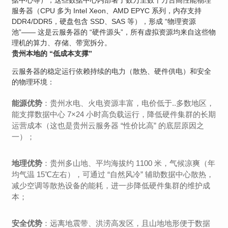
据中心等），这些数据中心内部署了数万至数十万台高性能物理
服务器（CPU 多为 Intel Xeon、AMD EPYC 系列，内存支持
DDR4/DDR5，硬盘包含 SSD、SAS 等），形成 “物理资源
池”—— 这是云服务器的 “硬件源头”，所有虚拟资源均来自这些物
理机的算力、存储、带宽拆分。
贵州本地的 “低成本支撑”
云服务器的稳定运行依赖持续的电力（散热、硬件供电）和安全
的物理环境：
能源优势
：贵州水电、火电资源丰富，电价低于..多数地区，
能支撑数据中心 7×24 小时高负载运行，降低硬件集群的长期
运营成本（这也是贵州云服务器 “性价比高” 的底层原因之
一）；
地理优势
：贵州多山地、平均海拔约 1100 米，气候凉爽（年
均气温 15℃左右），可通过 “自然风冷” 辅助数据中心散热，
减少空调等散热设备的能耗，进一步降低硬件集群的维护成
本；
安全优势
：远离地震带、洪涝高发区，且山地地形便于数据