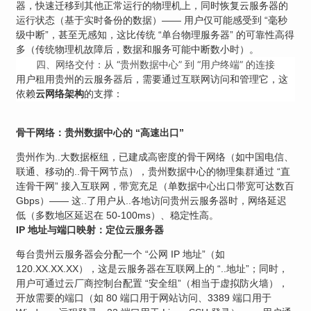
器，快速迁移到其他正常运行的物理机上，同时恢复云服务器的
运行状态（基于实时备份的数据）—— 用户仅可能感受到 “毫秒
级中断”，甚至无感知，这比传统 “单台物理服务器” 的可靠性高得
多（传统物理机故障后，数据和服务可能中断数小时）。
四、网络交付：从 “贵州数据中心” 到 “用户终端” 的连接
用户租用贵州的云服务器后，需要通过互联网访问和管理它，这
依赖
的支撑：
云网络架构
骨干网络：贵州数据中心的 “高速出口”
贵州作为..大数据枢纽，已建成高密度的骨干网络（如中国电信、
联通、移动的..骨干网节点），贵州数据中心的物理集群通过 “直
连骨干网” 接入互联网，带宽充足（单数据中心出口带宽可达数百
Gbps）—— 这..了用户从..各地访问贵州云服务器时，网络延迟
低（多数地区延迟在 50-100ms）、稳定性高。
IP 地址与端口映射：定位云服务器
每台贵州云服务器会分配一个 “公网 IP 地址”（如
120.XX.XX.XX），这是云服务器在互联网上的 “..地址”；同时，
用户可通过云厂商控制台配置 “安全组”（相当于虚拟防火墙），
开放需要的端口（如 80 端口用于网站访问、3389 端口用于