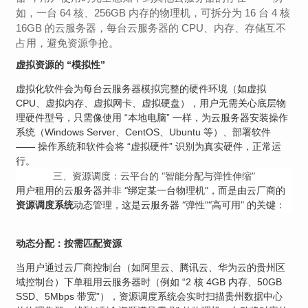
如，一台 64 核、256GB 内存的物理机，可拆分为 16 台 4 核
16GB 的云服务器，每台云服务器的 CPU、内存、存储互不
占用，避免资源争抢。
虚拟资源的 “模拟性”
虚拟化软件会为每台云服务器模拟完整的硬件环境（如虚拟
CPU、虚拟内存、虚拟网卡、虚拟硬盘），用户无需关心底层物
理硬件型号，只需像使用 “本地电脑” 一样，为云服务器安装操作
系统（Windows Server、CentOS、Ubuntu 等）、部署软件
—— 操作系统和软件会将 “虚拟硬件” 识别为真实硬件，正常运
行。
三、资源调度：云平台的 “智能分配与弹性伸缩”
用户租用的云服务器并非 “绑定某一台物理机”，而是由云厂商的
动态管理，这是云服务器 “弹性”“高可用” 的关键：
资源调度系统
动态分配：按需匹配资源
当用户通过云厂商控制台（如阿里云、腾讯云、华为云的贵州区
域控制台）下单租用云服务器时（例如 “2 核 4GB 内存、50GB
SSD、5Mbps 带宽”），资源调度系统会实时扫描贵州数据中心