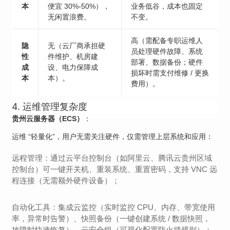
本
便宜 30%-50%），
业务低谷，成本也固定
无闲置浪费。
不变。
高（需配备专职运维人
隐
无（云厂商承担硬
员处理硬件故障、系统
性
件维护、机房建
部署、数据备份；硬件
成
设、电力保障成
损坏时需支付维修 / 更换
本
本）。
费用）。
4. 运维管理复杂度
贵州云服务器（ECS）
：
运维 “轻量化”，用户无需关注硬件，仅需管理上层系统和应用：
远程管理：通过云平台控制台（如阿里云、腾讯云贵州区域
控制台）可一键开关机、重装系统、重置密码，支持 VNC 远
程连接（无需额外硬件设备）；
自动化工具：集成云监控（实时监控 CPU、内存、带宽使用
率，异常时告警）、快照备份（一键创建系统 / 数据快照，
故障时快速恢复）、云安全组（可视化配置防火墙规则）；