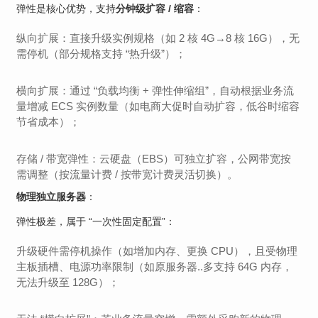
弹性是核心优势，支持
分钟级扩容 / 缩容
：
纵向扩展：直接升级实例规格（如 2 核 4G→8 核 16G），无
需停机（部分规格支持 “热升级”）；
横向扩展：通过 “负载均衡 + 弹性伸缩组”，自动根据业务流
量增减 ECS 实例数量（如电商大促时自动扩容，低谷时缩容
节省成本）；
存储 / 带宽弹性：云硬盘（EBS）可独立扩容，公网带宽按
需调整（按流量计费 / 按带宽计费灵活切换）。
物理独立服务器
：
弹性极差，属于 “一次性固定配置”：
升级硬件需停机操作（如增加内存、更换 CPU），且受物理
主板插槽、电源功率限制（如原服务器..多支持 64G 内存，
无法升级至 128G）；