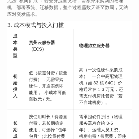
无法 “横向扩展”：若业务流量突增，需额外采购新的物理
机、部署系统、迁移数据，整个过程需数天甚至数周，无法
应对突发需求。
3. 成本模式与投入门槛
成
本
贵州云服务器
物理独立服务器
类
（ECS）
型
高（一次性硬件采购成
低（按需付费 / 按量
初
本），一台中高配物理
付费），无需采购
始
机（如 32 核 64G）价
硬件，开通实例即
投
格通常在 1-3 万元，还
能用，..小成本可低
入
需支付机房托管费（若
至数元 / 天。
不自建机房）。
按使用时长 / 资源量
需承担硬件折旧（物理
长
付费，若长期稳定
服务器寿命约 3-5
期
使用，可选择 “包年
年）、运维人员工资、
成
包月”（比按量付费
机房电费 / 带宽费，即使