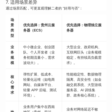
7. 适用场景差异
通过场景匹配，可更直观理解二者的 “好用与否”：
场
景
优先选择：贵州云服
优先选择：物理独立服
类
务器（ECS）
务器
型
业
中小微企业、创业团
大型企业、政府机构、
务
队、个人开发者（业
互联网巨头（业务规模
规
务初期流量小，需求
稳定，有持续高负载需
模
波动大）。
求）。
弹性扩展、低成本、
性能稳定性、数据物理
核
轻量化运维（如电商
隔离、高安全性（如金
心
网站、自媒体平台、
融交易系统、大型游戏
需
轻量 APP 后端、测试
服务器、AI 训练集
求
环境）。
群、政务核心系统）。
业务用户集中在西南
业务对网络延迟不敏