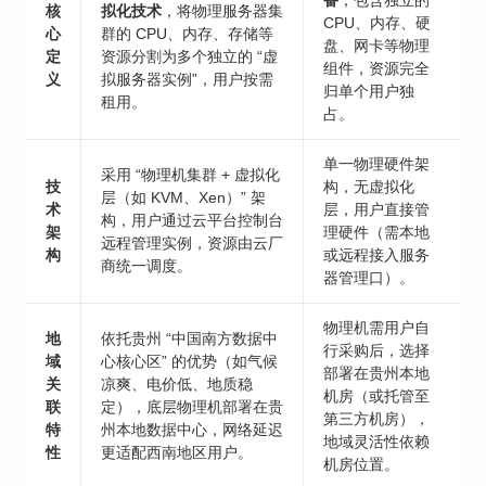
备
，包含独立的
核
拟化技术
，将物理服务器集
CPU、内存、硬
心
群的 CPU、内存、存储等
盘、网卡等物理
定
资源分割为多个独立的 “虚
组件，资源完全
义
拟服务器实例”，用户按需
归单个用户独
租用。
占。
单一物理硬件架
采用 “物理机集群 + 虚拟化
技
构，无虚拟化
层（如 KVM、Xen）” 架
术
层，用户直接管
构，用户通过云平台控制台
架
理硬件（需本地
远程管理实例，资源由云厂
构
或远程接入服务
商统一调度。
器管理口）。
物理机需用户自
地
依托贵州 “中国南方数据中
行采购后，选择
域
心核心区” 的优势（如气候
部署在贵州本地
关
凉爽、电价低、地质稳
机房（或托管至
联
定），底层物理机部署在贵
第三方机房），
特
州本地数据中心，网络延迟
地域灵活性依赖
性
更适配西南地区用户。
机房位置。