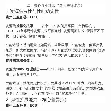
二、核心特性对比（10 大关键维度）
1. 资源独占性与性能稳定性
贵州云服务器（ECS）
：
资源为
虚拟化共享
—— 多个 ECS 实例共享同一台物理机的
CPU、内存等硬件资源（云厂商通过 “资源隔离技术” 保障互不干
扰，但仍存在 “超售” 可能）。
性能表现：基础场景（如网站、轻量应用）性能稳定，但高负载
场景（如大型数据库、高频计算）可能受物理机其他实例的 “资源
争抢” 影响（需选择 “独享型 ECS” 或 “高性能实例” ..）。
物理独立服务器
：
资源为
100% 物理独占
——CPU、内存、硬盘等均为单个用户专
用，无资源共享干扰。
性能表现：性能稳定性极强，尤其适合对 CPU 算力、内存带宽、
磁盘 I/O 有 “确定性需求” 的场景（如金融交易系统、大型游戏服
务器、AI 训练），不存在 “超售” 或 “资源争抢” 问题。
2. 弹性扩展能力（核心差异点）
贵州云服务器（ECS）
：