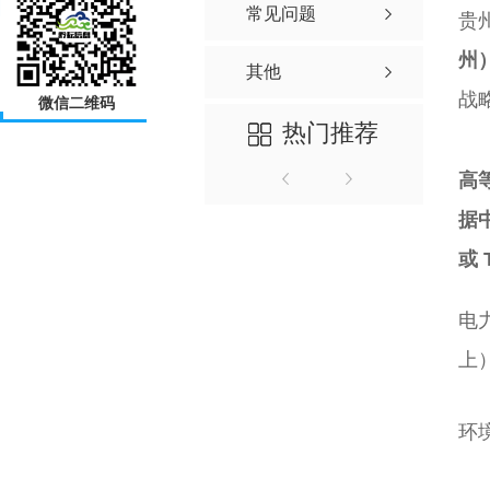
常见问题
贵
州
其他
战
微信二维码
热门推荐
高
据
或 
电
上
环