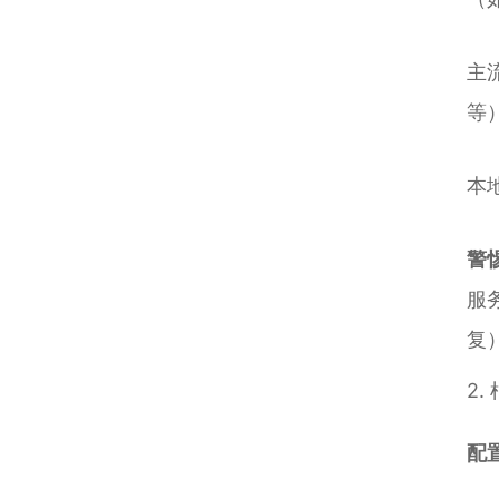
主
等
本
警
服
复
2
配