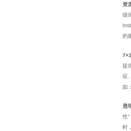
资
级保
In
的
7×
提供
应
如
透
性”
时