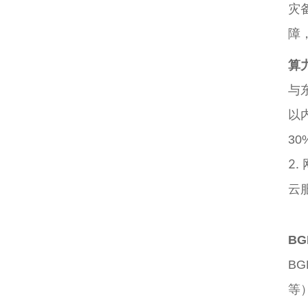
灾
障
算
与
以
3
2
云
B
B
等