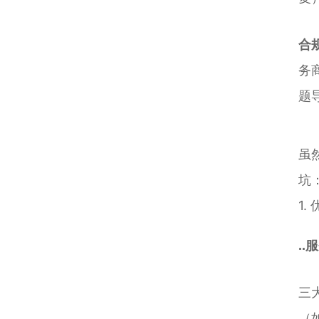
合
务
题
虽
坑
1
..
三
（