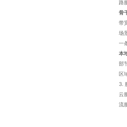
路
骨
带
场
一
本
部
区
3
云
流