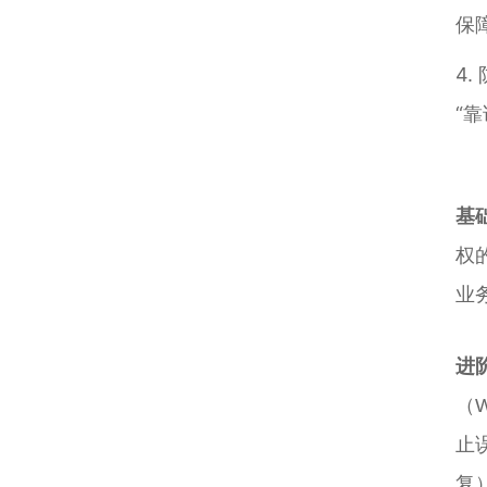
保障
4
“
基
权的
业
进
（
止
复