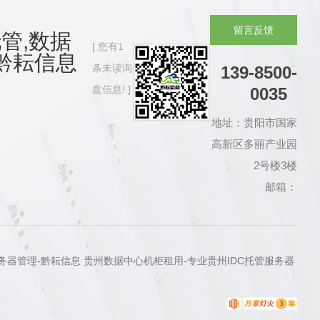
留
言
反
馈
管,数据
您有
1
黔耘信息
条未读询
139-8500-
盘信息!
0035
地址：贵阳市国家
高新区多丽产业园
2号楼3楼
邮箱：
服务器管理-黔耘信息 贵州数据中心机柜租用-专业贵州IDC托管服务器