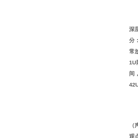
三
深层
分
常
1
间
4
（
观