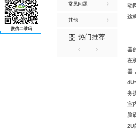
常见问题
动
这
其他
微信二维码
热门推荐
二
器的
在
器，
4U
务
室
脑
2