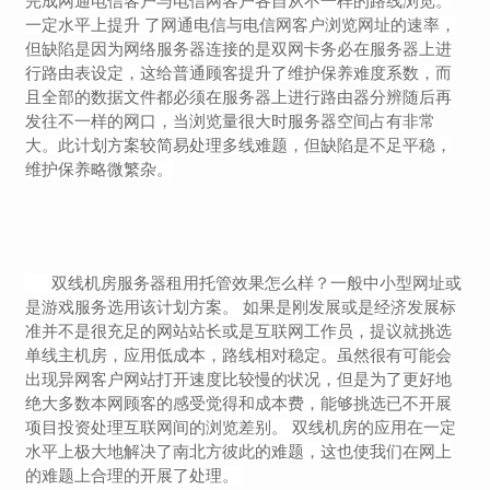
完成网通电信客户与电信网客户各自从不一样的路线浏览。
一定水平上提升 了网通电信与电信网客户浏览网址的速率，
但缺陷是因为网络服务器连接的是双网卡务必在服务器上进
行路由表设定，这给普通顾客提升了维护保养难度系数，而
且全部的数据文件都必须在服务器上进行路由器分辨随后再
发往不一样的网口，当浏览量很大时服务器空间占有非常
大。此计划方案较简易处理多线难题，但缺陷是不足平稳，
维护保养略微繁杂。
双线机房服务器租用托管效果怎么样？一般中小型网址或
是游戏服务选用该计划方案。 如果是刚发展或是经济发展标
准并不是很充足的网站站长或是互联网工作员，提议就挑选
单线主机房，应用低成本，路线相对稳定。虽然很有可能会
出现异网客户网站打开速度比较慢的状况，但是为了更好地
绝大多数本网顾客的感受觉得和成本费，能够挑选已不开展
项目投资处理互联网间的浏览差别。 双线机房的应用在一定
水平上极大地解决了南北方彼此的难题，这也使我们在网上
的难题上合理的开展了处理。