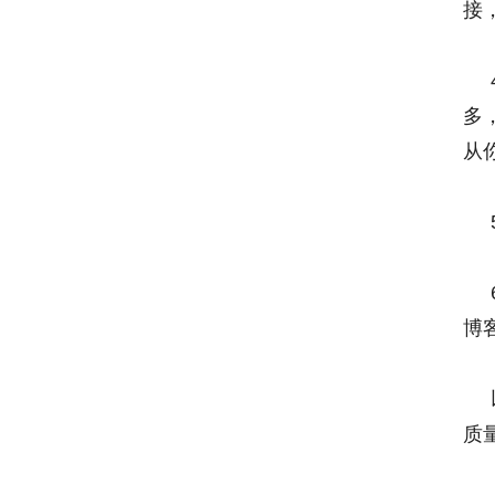
接
多
从
博
质