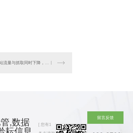
贵州网站流量与抓取同时下降，这是什么情况？
留
言
反
馈
管,数据
您有
1
黔耘信息