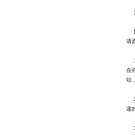
请
在
站
递