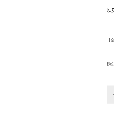
以
【
标签