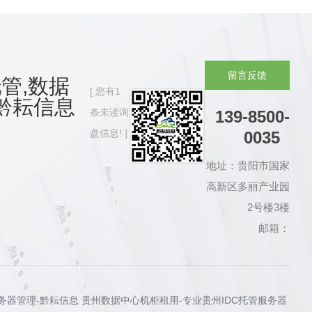
留
言
反
馈
管,数据
您有
1
黔耘信息
条未读询
139-8500-
盘信息!
0035
地址：贵阳市国家
高新区多丽产业园
2号楼3楼
邮箱：
服务器管理-黔耘信息 贵州数据中心机柜租用-专业贵州IDC托管服务器