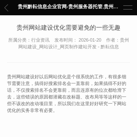
贵州黔耘信息企业官网-贵州服务器托管,贵州主机托管,云服务器托管,数据中心托管,网络设备托管,服务器租用,托管服务提供商,服务器管理-黔耘信息 贵州数据中心机柜租用-专业贵州IDC托管服务器维修
贵州网站建设优化需要避免的一些无趣
所属分类：行业资讯 发布时间： 2026-01-20 作者：贵州
网站建设_网站设计_网页制作建站开发 - 黔耘信息
贵州网站建设好以后网站优化是个很系统的工作，有很多细
节需要注意，搞得好搜索排名会一直靠前，如果搞得不好的
话，不仅搜索排名不会更靠前，而且连原有的位次都给滑下
去，这些错误的原因都潜藏在改标题、改布局等等这样的一
些不该改的改动项目里，所以我们在这里好好研究一下网站
优化的实务非常有必要。