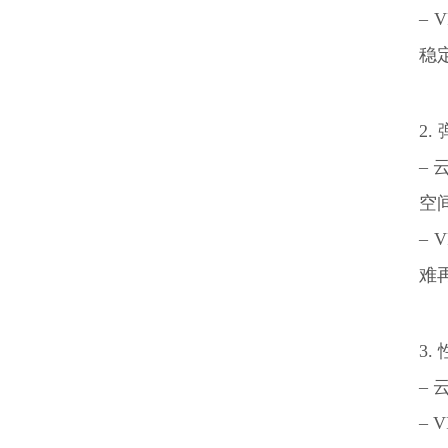
–
稳
2
–
空
–
难
3.
–
–