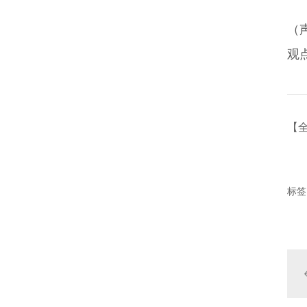
（
观
【
标签