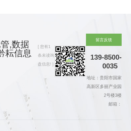
留
言
反
馈
管,数据
您有
1
黔耘信息
条未读询
139-8500-
盘信息!
0035
地址：贵阳市国家
高新区多丽产业园
2号楼3楼
邮箱：