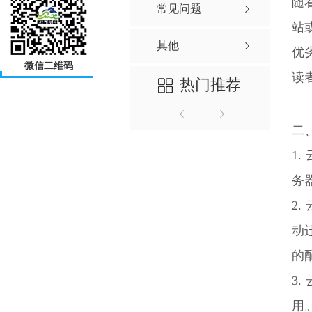
随
常见问题
站
其他
优
微信二维码
读
热门推荐
二
1
务
2
动
的
3
用