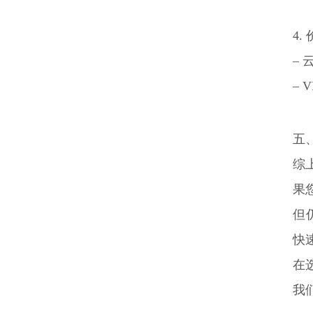
4.
–
–
五
综
果
但
快
在
我