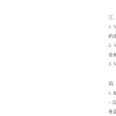
三
1.
的
2
会
3
四
1
–
务