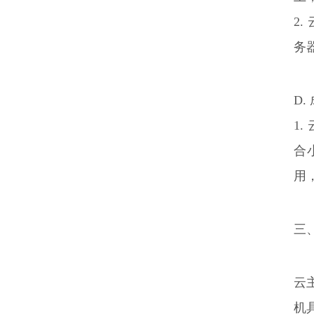
2
务
D.
1
合
用
三
云
机