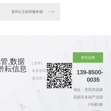
贵州云主机和服务器
留
言
反
馈
管,数据
您有
1
黔耘信息
条未读询
139-8500-
盘信息!
0035
地址：贵阳市国家
高新区多丽产业园
2号楼3楼