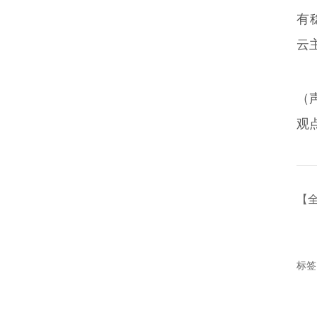
有
云
（
观
【
标签