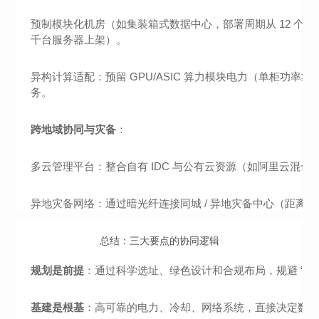
预制模块化机房（如集装箱式数据中心，部署周期从 12 个月压缩
千台服务器上架）。
异构计算适配：预留 GPU/ASIC 算力模块电力（单柜功率≥20k
务。
跨地域协同与灾备
：
多云管理平台：整合自有 IDC 与公有云资源（如阿里云混合
异地灾备网络：通过暗光纤连接同城 / 异地灾备中心（距离 50
总结：三大要点的协同逻辑
规划是前提
：通过科学选址、绿色设计和合规布局，规避 “先天
基建是根基
：高可靠的电力、冷却、网络系统，直接决定数据中心的