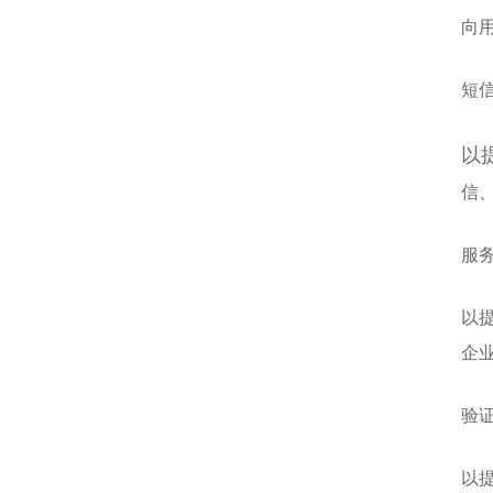
向
短
以
信
服
以
企
验
以