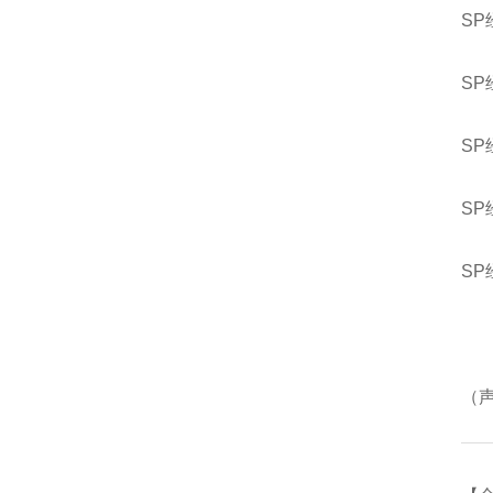
S
S
S
S
S
（