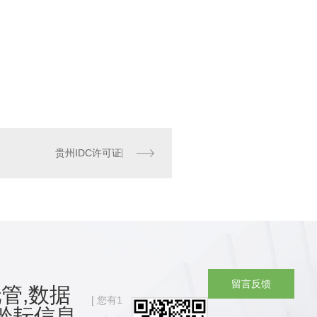
贵州IDC许可证
留
言
反
馈
管,数据
您有
1
黔耘信息