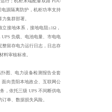
运行；机柜末端配备双路 PDU
备双电源隔离防护，机柜功率支持
U 算力集群部署。
独立接地体系，接地电阻≤1Ω，
 UPS 负载、电池电量、市电电
完整留存电力运行日志，日志存
资质材料审核标准。
拓扑图、电力设备检测报告全套
求。面向贵阳本地政企、互联网公
，依托三级 UPS 不间断供电
的订单、数据损失风险。