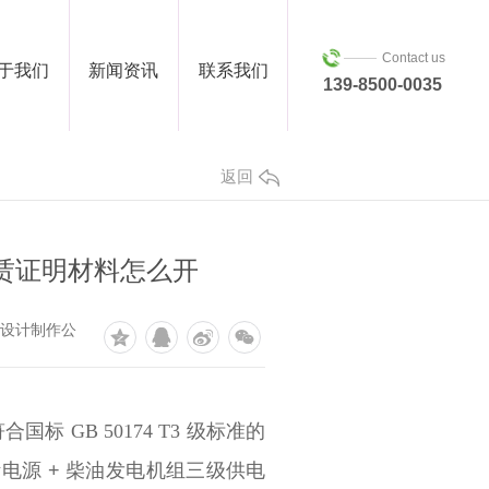
Contact us
于我们
新闻资讯
联系我们
139-8500-0035
返回
房租赁证明材料怎么开
页设计制作公
 GB 50174 T3 级标准的
断电源 + 柴油发电机组
三级供电