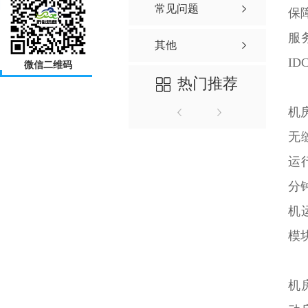
常见问题
保
服
其他
I
微信二维码
热门推荐
机
无
运
分
机
模
机