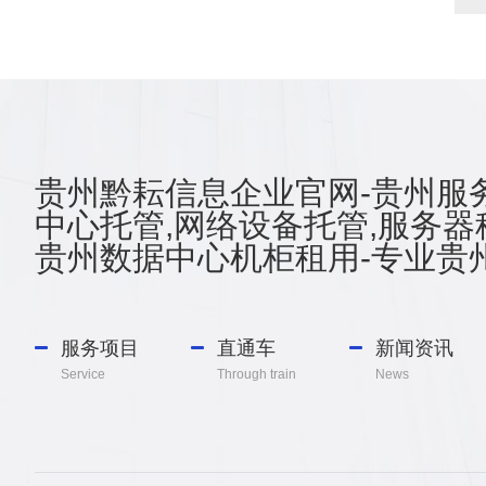
贵州黔耘信息企业官网-贵州服务
中心托管,网络设备托管,服务器
贵州数据中心机柜租用-专业贵州
服务项目
直通车
新闻资讯
Service
Through train
News