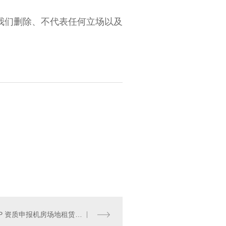
我们删除、不代表任何立场以及
IDC/ISP 资质申报机房场地租赁全套证明材料整理规范