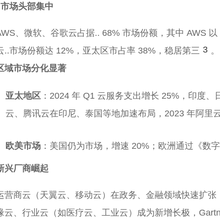
..市场头部集中
AWS、微软、谷歌云占据.. 68% 市场份额，其中 AWS 以 3
3
云..市场份额达 12%，亚太区市占率 38%，稳居第三
。
区域市场分化显著
亚太地区
：2024 年 Q1 云服务支出增长 25%，印度
云、腾讯云在印尼、泰国等地加速布局，2023 年阿里云
欧美市场
：美国仍为市场，增速 20%；欧洲通过《数字
新兴厂商崛起
运营商云（天翼云、移动云）在政务、金融领域快速扩张，20
缘云、行业云（如医疗云、工业云）成为新增长极，Gartner