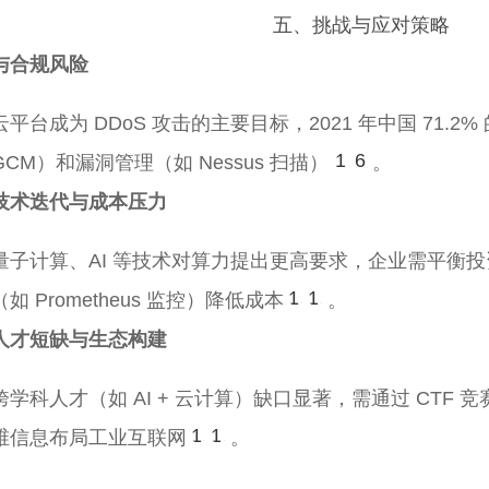
五、挑战与应对策略
与合规风险
云平台成为 DDoS 攻击的主要目标，2021 年中国 71.
1
6
GCM）和漏洞管理（如 Nessus 扫描）
。
技术迭代与成本压力
量子计算、AI 等技术对算力提出更高要求，企业需平衡投
10
12
（如 Prometheus 监控）降低成本
。
人才短缺与生态构建
跨学科人才（如 AI + 云计算）缺口显著，需通过 CT
10
12
维信息布局工业互联网
。