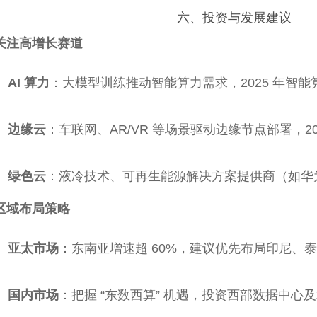
六、投资与发展建议
关注高增长赛道
AI 算力
：大模型训练推动智能算力需求，2025 年智能算
边缘云
：车联网、AR/VR 等场景驱动边缘节点部署，202
绿色云
：液冷技术、可再生能源解决方案提供商（如华
区域布局策略
亚太市场
：东南亚增速超 60%，建议优先布局印尼、泰
国内市场
：把握 “东数西算” 机遇，投资西部数据中心及