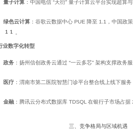
量子计算
：中国电信 “天衍” 量子计算云平台实现超算与
绿色云计算
：谷歌云数据中心 PUE 降至 1.1，中国
1
17
。
行业数字化转型
政务
：扬州信创政务云通过 “一云多芯” 架构支撑政务
医疗
：渭南市第二医院智慧门诊平台整合线上线下服务
金融
：腾讯云分布式数据库 TDSQL 在银行子市场占据 
三、竞争格局与区域机遇