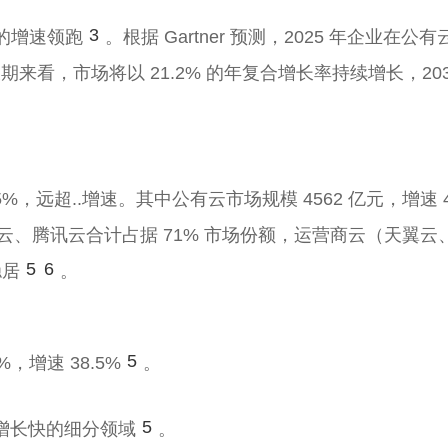
3
 的增速领跑
。根据 Gartner 预测，2025 年企业在公有
期来看，市场将以 21.2% 的年复合增长率持续增长，2034
5%，远超..增速。其中公有云市场规模 4562 亿元，增速 40
云、腾讯云合计占据 71% 市场份额，运营商云（天翼云
5
6
稳居
。
5
%，增速 38.5%
。
5
成为增长快的细分领域
。