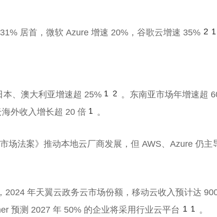
2
1% 居首，微软 Azure 增速 20%，谷歌云增速 35%
19
20
、日本、澳大利亚增速超 25%
。东南亚市场年增速超 6
15
海外收入增长超 20 倍
。
市场法案》推动本地云厂商发展，但 AWS、Azure 仍主
24 年天翼云政务云市场份额，移动云收入预计达 900-1
1
12
 预测 2027 年 50% 的企业将采用行业云平台
。