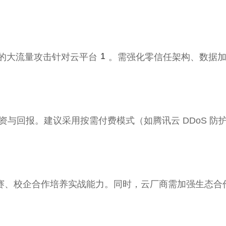
1
2% 的大流量攻击针对云平台
。需强化零信任架构、数据加密（
资与回报。建议采用按需付费模式（如腾讯云 DDoS 防
F 竞赛、校企合作培养实战能力。同时，云厂商需加强生态