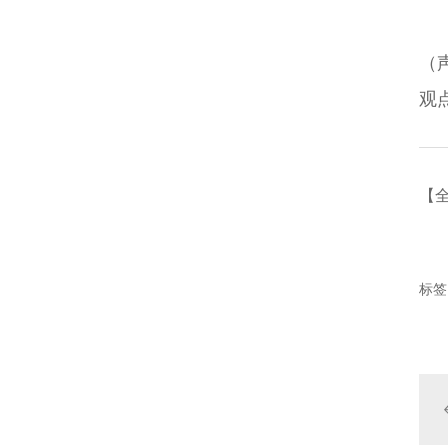
（
观
【
标签