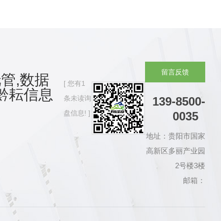
留
言
反
馈
管,数据
您有
1
黔耘信息
条未读询
139-8500-
盘信息!
0035
地址：贵阳市国家
高新区多丽产业园
2号楼3楼
邮箱：