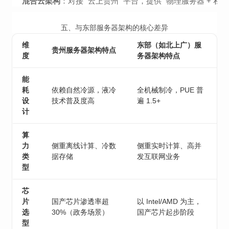
混合云架构
：对接 “云上贵州” 平台，提供 “物理服务器 +
五、与东部服务器架构的核心差异
维
东部（如北上广）服
贵州服务器架构特点
度
务器架构特点
能
耗
依赖自然冷源，液冷
全机械制冷，PUE 普
设
技术普及度高
遍 1.5+
计
算
力
侧重离线计算、冷数
侧重实时计算、高并
类
据存储
发互联网业务
型
芯
片
国产芯片渗透率超
以 Intel/AMD 为主，
选
30%（政务场景）
国产芯片起步阶段
型