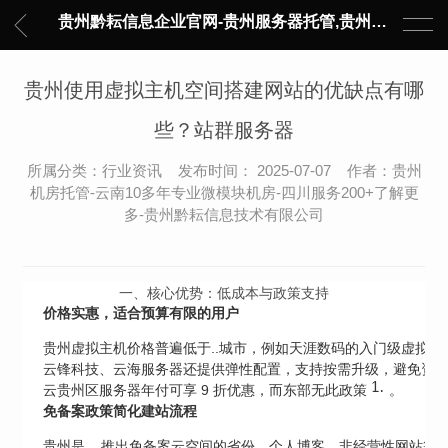
贵州黔耘信息企业官网-贵州服务器托管,贵州主机托管,云服务器托管,数据中心托管,网络设备托管,服务器租用,托管服务提供商,服务器管理-黔耘信息 贵州数据中心机柜租用-专业贵州IDC托管服务器维修
贵州使用虚拟主机空间搭建网站的优缺点有哪
些？站群服务器
所属分类：行业资讯 发布时间： 2025-07-07 作者：贵州
机房托管-云南10多年专业微模块机房-四川服务200+了解更
多-贵州黔耘信息技术有限公司
一、核心优势：低成本与政策支持
价格实惠，适合预算有限的用户
贵州虚拟主机价格普遍低于..城市，例如天涯数码的入门级虚拟主机年付仅
云锋科技、云海服务器还提供弹性配置，支持按需升级，避免资
14
云贵州区服务器年付可享 9 折优惠，而东部无此政策
。
免备案政策简化建站流程
贵州是....推出免备案云空间的省份，个人博客、非经营性网站