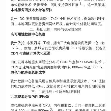
15
布式存储技术..数据安全，同时支持弹性扩展
。这一政策尤其
本地服务商技术支持响应快
贵州 IDC 服务商普遍提供 7×24 小时技术支持，例如数掘科技
商，本地团队更熟悉贵州网络环境，能针对性优化访问速度。
二、基础设施：网络与稳定性保障
高可用性数据中心集群
贵州依托 “东数西算” 工程，拥有三大电信运营商数据中心（如中
8
13
。例如，黔城云的贵阳机房采用 T3 + 等级设施，配备冗余电
CDN 与边缘计算优化延迟
白山云等本地服务商通过分布式 CDN 节点和 SD-WAN 技术，
CDN 加速将东部地区的页面加载时间从 800ms 降至 300ms，
绿色节能降低长期成本
贵州数据中心普遍采用自然风冷和磁悬浮空调技术，PUE 值控制在 1.
的电力成本降低 40%，这部分优势可转化为用户的长期托管费用
三、主要挑战：性能与地理限制
共享资源导致的性能瓶颈
虚拟主机共享服务器 CPU、内存和带宽，当同一物理机上其他
24
间从 200ms 增至 800ms
。相比之下，云服务器（如华为云 E