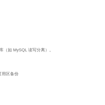
（如 MySQL 读写分离）。
 多可用区备份
。