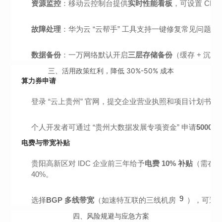
资源监控
：移动云控制台提供
实时性能看板
，可设置 CP
故障处理
：华为云 “云帮手” 工具支持一键修复常见问题（如 
数据备份
：一万网络默认开启
三层存储备份
（缓存 + 沉淀
三、活用政策红利，降低 30%-50% 成本
算力券申请
登录 “云上贵州” 官网，提交企业营业执照和项目计划书
个人开发者可通过 “贵州大数据发展专项资金” 申请
5000 
电费与带宽补贴
贵阳高新区对 IDC 企业前三年给予
电费 10% 补贴
（需在机
40%。
9
选择
BGP 多线带宽
（如速特互联的三线机房
），可避
四、风险规避与应急方案