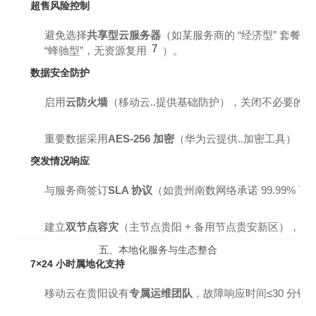
超售风险控制
避免选择
共享型云服务器
（如某服务商的 “经济型” 套餐）
7
“蜂驰型”，无资源复用
）。
数据安全防护
启用
云防火墙
（移动云..提供基础防护），关闭不必要的端口
重要数据采用
AES-256 加密
（华为云提供..加密工具），
突发情况响应
与服务商签订
SLA 协议
（如贵州南数网络承诺 99.99% 
建立
双节点容灾
（主节点贵阳 + 备用节点贵安新区），通过 K
五、本地化服务与生态整合
7×24 小时属地化支持
移动云在贵阳设有
专属运维团队
，故障响应时间≤30 分钟