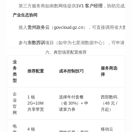
第三方服务商如南数网络提供
1V1 客户经理
，协助完成系
产业生态协同
接入
贵州政务云
（
govcloud.gz.cn
），可直接调用省大数据
参与
东数西训
项目（如华为七星湖数据中心），可申请 AI
六、典型场景配置推荐
业
务
服务商选
推荐配置
成本控制技巧
类
择
型
企
1 核
选择年付套餐
西部数码
业
2G+10M
（省 30%）+ 申
（48 元 /
官
共享带宽
请算力券
月起）
网
电
4 核
移动云