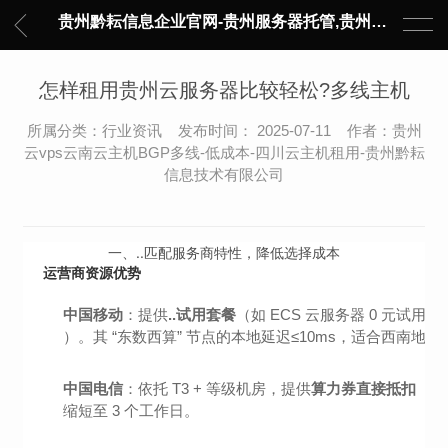
贵州黔耘信息企业官网-贵州服务器托管,贵州主机托管,云服务器托管,数据中心托管,网络设备托管,服务器租用,托管服务提供商,服务器管理-黔耘信息 贵州数据中心机柜租用-专业贵州IDC托管服务器维修
怎样租用贵州云服务器比较轻松?多线主机
所属分类：行业资讯 发布时间： 2025-07-11 作者：贵州
云vps云南云主机BGP多线-低成本-四川云主机租用-贵州黔耘
信息技术有限公司
一、..匹配服务商特性，降低选择成本
运营商资源优势
中国移动
：提供
..试用套餐
（如 ECS 云服务器 0 元试用 1
）。其 “东数西算” 节点的本地延迟≤10ms，适合西南地区
中国电信
：依托 T3 + 等级机房，提供
算力券直接抵扣
（国
缩短至 3 个工作日。