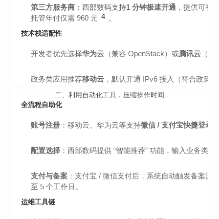
第三方服务商
：西部数码支持
1 分钟极速开通
，提供可视化控
4
托管年付仅需 960 元
。
技术栈适配性
开发者优先选择
华为云
（兼容 OpenStack）或
腾讯云
（支
政务类应用推荐
移动云
，默认开通 IPv6 接入（符合政策要
二、利用自动化工具，压缩操作时间
全流程自助化
账号注册
：移动云、华为云等支持
微信 / 支付宝快捷登录
配置选择
：西部数码提供 “智能推荐” 功能，输入业务类型（如 “电
支付与备案
：支付宝 / 微信支付后，系统自动触发备案流
至 5 个工作日。
运维工具链