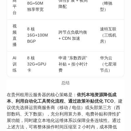
商
弹性扩展 + 夜间
8G+50M
（蜂驰
平
降配
独享带宽
型）
台
视
8 核
速特互联
频
跨节点负载均衡
16G+100M
（三线机
直
+ CDN 加速
BGP
房）
播
AI
8 核
申请 “东数西训”
华为云
训
32G+GPU
补贴 + 按小时计
（七星湖
练
卡
费
节点）
总结
在贵州租用云服务器的核心策略是：
依托本地资源降低成
。建
本、利用自动化工具简化流程、通过政策补贴优化 TCO
议优先选择运营商服务商（移动 / 电信）或头部第三方（西
部数码、天下数据），充分利用算力券、电费补贴和弹性扩
展功能，同时建立本地化运维体系以保障业务连续性。通过
上述方法，可将整体操作时间压缩至 2 小时内，成本降低