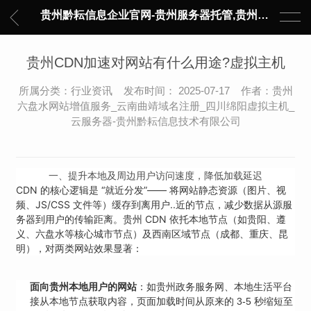
贵州黔耘信息企业官网-贵州服务器托管,贵州主机托管,云服务器托管,数据中心托管,网络设备托管,服务器租用,托管服务提供商,服务器管理-黔耘信息 贵州数据中心机柜租用-专业贵州IDC托管服务器维修
贵州CDN加速对网站有什么用途?虚拟主机
所属分类：行业资讯 发布时间： 2025-07-17 作者：贵州
六盘水网站增值服务_云南曲靖域名注册_四川绵阳虚拟主机_
云服务器-贵州黔耘信息技术有限公司
一、提升本地及周边用户访问速度，降低加载延迟
CDN 的核心逻辑是 “就近分发”—— 将网站静态资源（图片、视
频、JS/CSS 文件等）缓存到离用户..近的节点，减少数据从源服
务器到用户的传输距离。贵州 CDN 依托本地节点（如贵阳、遵
义、六盘水等核心城市节点）及西南区域节点（成都、重庆、昆
明），对两类网站效果显著：
面向贵州本地用户的网站
：如贵州政务服务网、本地生活平台（“多
接从本地节点获取内容，页面加载时间从原来的 3-5 秒缩短至 0.