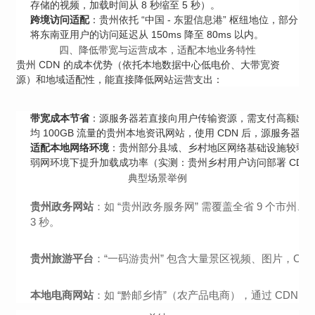
存储的视频，加载时间从 8 秒缩至 5 秒）。
跨境访问适配
：贵州依托 “中国 - 东盟信息港” 枢纽地位，部
将东南亚用户的访问延迟从 150ms 降至 80ms 以内。
四、降低带宽与运营成本，适配本地业务特性
贵州 CDN 的成本优势（依托本地数据中心低电价、大带宽资
源）和地域适配性，能直接降低网站运营支出：
带宽成本节省
：源服务器若直接向用户传输资源，需支付高额出口带
均 100GB 流量的贵州本地资讯网站，使用 CDN 后，源服务器流量降
适配本地网络环境
：贵州部分县域、乡村地区网络基础设施较弱（如山区
弱网环境下提升加载成功率（实测：贵州乡村用户访问部署 CDN 的
典型场景举例
贵州政务网站
：如 “贵州政务服务网” 需覆盖全省 9 个市州
3 秒。
贵州旅游平台
：“一码游贵州” 包含大量景区视频、图片，C
本地电商网站
：如 “黔邮乡情”（农产品电商），通过 CDN 