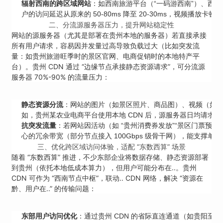
辐射西南的跨区域网站
：如西南旅游平台（“一码游西南”）、西
户的访问延迟从原来的 50-80ms 降至 20-30ms，视频播放卡顿率
二、分流源服务器压力，提升网站稳定性
网站的源服务器（尤其是部署在贵州本地的服务器）若直接承接
所有用户请求，容易因并发量过高导致负载过大（比如突发流
量：如贵州旅游旺季时的景区官网、电商促销时的本地特产平
台）。贵州 CDN 通过 “边缘节点承接静态资源请求”，可分流源
服务器 70%-90% 的流量压力：
静态资源分流
：网站的图片（如景区照片、商品图）、视频（如宣传
如，贵州某农业电商平台使用本地 CDN 后，源服务器日均请求量从 50
抗突发流量
：若网站因活动（如 “贵州消费券发放”“景区门票预售”
心的冗余带宽（部分节点接入 100Gbps 级骨干网），能支撑单节点
三、优化跨区域访问体验，适配 “东数西算” 场景
随着 “东数西算” 推进，不少东部企业将数据存储、静态资源部署
到贵州（依托本地低成本算力），但用户可能分布在..。贵州
CDN 可作为 “西南节点中枢”，联动.. CDN 网络，解决 “资源在
黔、用户在..” 的传输问题：
东部用户访问优化
：通过贵州 CDN 的省际直连通道（如贵阳至上