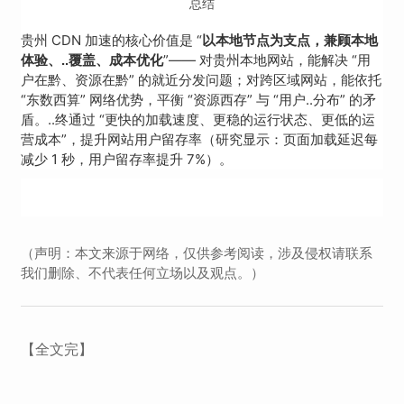
总结
贵州 CDN 加速的核心价值是 “
以本地节点为支点，兼顾本地
”—— 对贵州本地网站，能解决 “用
体验、..覆盖、成本优化
户在黔、资源在黔” 的就近分发问题；对跨区域网站，能依托
“东数西算” 网络优势，平衡 “资源西存” 与 “用户..分布” 的矛
盾。..终通过 “更快的加载速度、更稳的运行状态、更低的运
营成本”，提升网站用户留存率（研究显示：页面加载延迟每
减少 1 秒，用户留存率提升 7%）。
（声明：本文来源于网络，仅供参考阅读，涉及侵权请联系
我们删除、不代表任何立场以及观点。）
【全文完】