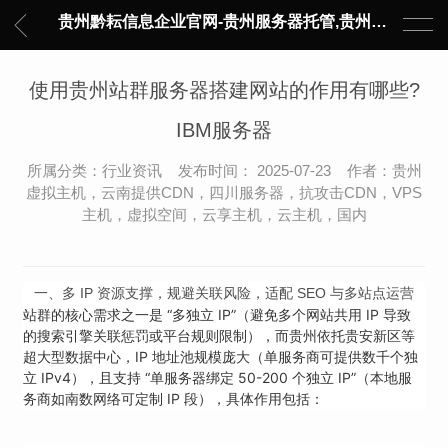
贵州黔耘信息企业官网-贵州服务器托管,贵州主机托管,云服务器托管,数据中心托管,网络设备托管,服务器租用,托管服务提供商,服务器管理-黔耘信息 贵州数据中心机柜租用-专业贵州IDC托管服务器维修
使用贵州站群服务器搭建网站的作用有哪些?
IBM服务器
所属分类：行业资讯 发布时间： 2025-07-23 作者：贵州
虚拟主机，云南提供CDN，四川服务器，抗攻击CDN，VPS
主机，虚拟空间，云享主机，云主机，国内
一、
多 IP 资源支撑，规避关联风险，适配 SEO 与多站点运营
站群的核心需求之一是 “多独立 IP”（避免多个网站共用 IP 导致
的搜索引擎关联惩罚或平台规则限制），而贵州依托贵安新区等
超大型数据中心，IP 地址池规模庞大（单服务商可提供数千个独
立 IPv4），且支持 “单服务器绑定 50-200 个独立 IP”（本地服
务商如南数网络可定制 IP 段），具体作用包括：