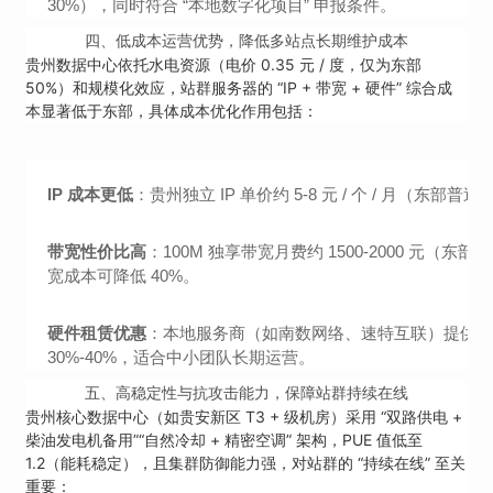
30%），同时符合 “本地数字化项目” 申报条件。
四、
低成本运营优势，降低多站点长期维护成本
贵州数据中心依托水电资源（电价 0.35 元 / 度，仅为东部
50%）和规模化效应，站群服务器的 “IP + 带宽 + 硬件” 综合成
本显著低于东部，具体成本优化作用包括：
IP 成本更低
：贵州独立 IP 单价约 5-8 元 / 个 / 月（东部普遍 8
带宽性价比高
：100M 独享带宽月费约 1500-2000 元
宽成本可降低 40%。
硬件租赁优惠
：本地服务商（如南数网络、速特互联）提供 “站群专用服
30%-40%，适合中小团队长期运营。
五、
高稳定性与抗攻击能力，保障站群持续在线
贵州核心数据中心（如贵安新区 T3 + 级机房）采用 “双路供电 +
柴油发电机备用”“自然冷却 + 精密空调” 架构，PUE 值低至
1.2（能耗稳定），且集群防御能力强，对站群的 “持续在线” 至关
重要：