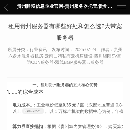
贵州黔耘信息企业官网-贵州服务器托管,贵州主机托管,云服务器托管,数据中心托管,网络设备托管,服务器租用,托管服务提供商,服务器管理-黔耘信息 贵州数据中心机柜租用-专业贵州IDC托管服务器维修
租用贵州服务器有哪些好处和怎么选?大带宽
服务器
所属分类：行业资讯 发布时间： 2025-07-24 作者：贵州
六盘水服务器机房-云南曲靖私有云机房建设-四川绵阳SV高
防CDN服务器-双线BGP服务器云服务器
一、租用贵州服务器的五大核心优势
1.
....的综合成本
电力成本..
：工业电价低至
0.35 元 / 度
（东部地区普遍 0.8-1.
以上
。以 1 万标准机架的数据中心为例，年省电费达
云岩区人民政
府
算力券直接抵扣
：根据《贵州算力券管理办法》，购买算力服务可获合