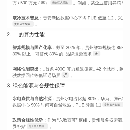
万 / 500 万元 / 年）
。例如，某企业使用昇腾 910
云岩区人民政
府
液冷技术普及
：贵安新区数据中心平均 PUE 低至 1.2，采用
。
贵州省大数据
发展管理局
2.
....的算力性能
智算规模与国产化率
：截至 2025 年，贵州智算规模达 85EFL
80% 以上，可替代 80% 的..品牌渲染需求
。
网络性能突出
：..首条 400G 算力通道覆盖.. 42 个城市
驶数据回传等低延迟场景
。
3.
绿色能源与合规性保障
水电直供与自然冷源
：贵州水电占比超 80%，华为、腾讯等
数据中心 90% 时间可自然散热，PUE 降至 1.1
。
贵州省大数据
发展管理局
政策合规性优势
：作为 “东数西算” 枢纽，贵州服务器需满足
券补贴
。
贵州省大数据