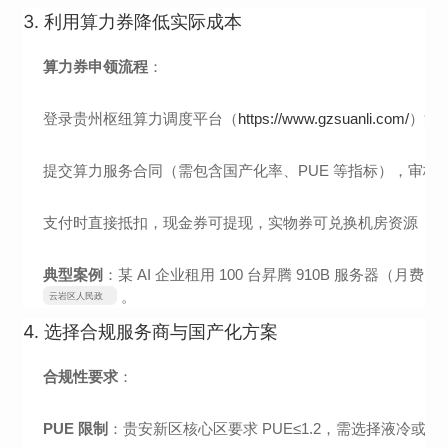
3.
利用算力券降低实际成本
算力券申领流程
：
登录贵州枢纽算力调度平台（
https://www.gzsuanli.com/
）注
提交算力服务合同（需包含国产化率、PUE 等指标），审核
支付时直接抵扣，现金券可提现，实物券可兑换机房资源（
典型案例
：某 AI 企业租用 100 台昇腾 910B 服务器（月费
。
云岩区人民政
府
4.
选择合规服务商与国产化方案
合规性要求
：
PUE 限制
：贵安新区核心区要求 PUE≤1.2，需选择液冷或