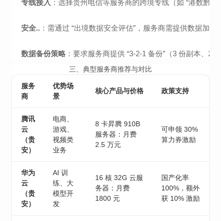
专线接入
：选择贵州电信等服务商的跨境专线（如 “港数黔算” 
安全..
：需通过 “出境数据安全评估”，服务商需提供数据加密
数据备份策略
：要求服务商提供 “3-2-1 备份”（3 份副本、2 
三、典型服务商推荐与对比
服务
优势场
核心产品与价格
政策支持
商
景
腾讯
电商、
8 卡昇腾 910B
云
游戏、
可申领 30%
服务器：月费
（贵
视频类
算力券激励
2.5 万元
安）
业务
华为
AI 训
16 核 32G 云服
国产化率
云
练、大
务器：月费
100%，额外
（贵
模型开
1800 元
获 10% 激励
安）
发