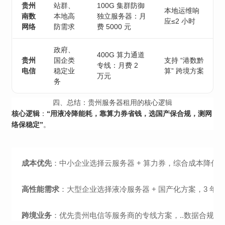
贵州
站群、
100G 集群防御
本地运维响
南数
本地高
独立服务器：月
应≤2 小时
网络
防需求
费 5000 元
政府、
400G 算力通道
贵州
国企类
支持 “港数黔
专线：月费 2
电信
稳定业
算” 跨境方案
万元
务
四、总结：贵州服务器租用的核心逻辑
：
核心逻辑
“用液冷降能耗，靠算力券省钱，选国产保合规，测网
。
络保稳定”
成本优先
：中小企业选择云服务器 + 算力券，综合成本降低 5
高性能需求
：大型企业选择液冷服务器 + 国产化方案，3 年内
跨境业务
：优先贵州电信等服务商的专线方案，..数据合规流