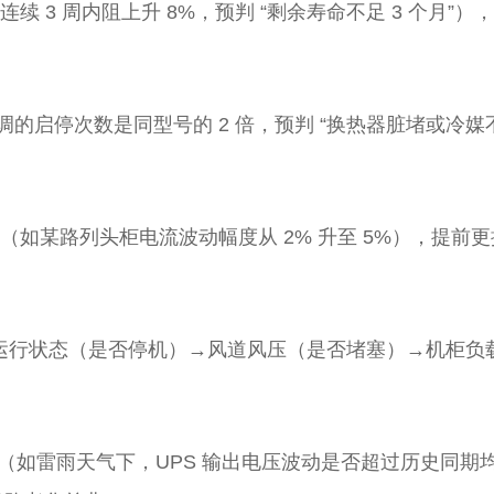
连续 3 周内阻上升 8%，预判 “剩余寿命不足 3 个月”
空调的启停次数是同型号的 2 倍，预判 “换热器脏堵或冷媒
老化（如某路列头柜电流波动幅度从 2% 升至 5%），提前
空调运行状态（是否停机）→风道风压（是否堵塞）→机柜负
比（如雷雨天气下，UPS 输出电压波动是否超过历史同期均