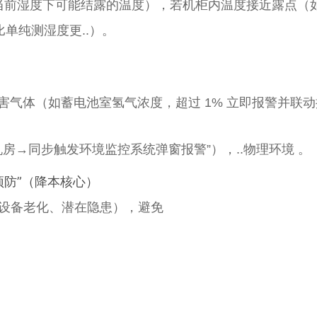
点 = 当前湿度下可能结露的温度），若机柜内温度接近露点（
比单纯测湿度更..）。
有害气体（如蓄电池室氢气浓度，超过 1% 立即报警并联
房→同步触发环境监控系统弹窗报警”），..物理环境 。
预防”（降本核心）
如设备老化、潜在隐患），避免