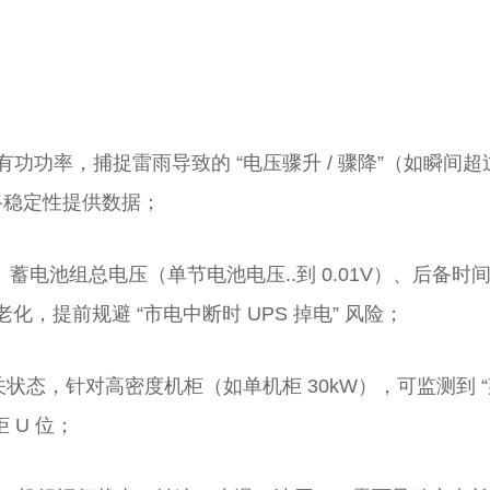
功率，捕捉雷雨导致的 “电压骤升 / 骤降”（如瞬间超过 2
路稳定性提供数据；
、蓄电池组总电压（单节电池电压..到 0.01V）、后备
老化，提前规避 “市电中断时 UPS 掉电” 风险；
、开关状态，针对高密度机柜（如单机柜 30kW），可监测到
 U 位；