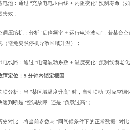
蓄电池：通过 “充放电电压曲线 + 内阻变化” 预测寿命（如
然失效；
空调压缩机：分析 “启停频率 + 运行电流波动”，若某台
洗（避免突然停机导致区域升温）；
供电线路：通过 “电流波动系数 + 温度变化” 预测线缆
故障定位：5 分钟内锁定根因
：
关联分析：当 “某区域温度升高” 时，自动联动 “对应
快速判断是 “空调故障” 还是 “负载过高”；
历史对比：将当前参数与 “同气候条件下的正常数据” 对