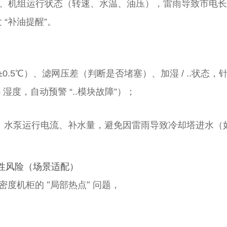
压、机组运行状态（转速、水温、油压），雷雨导致市电
 “补油提醒”。
0.5℃）、滤网压差（判断是否堵塞）、加湿 / ..状态
% 湿度，自动预警 “..模块故障”）；
度、水泵运行电流、补水量，避免因雷雨导致冷却塔进水（
隐性风险（场景适配）
度机柜的 “局部热点” 问题，