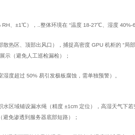
H、±1℃），..整体环境在 “温度 18-27℃、湿度 40%-
散热区、顶部出风口），捕捉高密度 GPU 机柜的 “局部
视化展示（避免人工巡检漏检）；
湿度超过 50% 易引发极板腐蚀，需单独预警）。
水区域铺设漏水绳（精度 ±1cm 定位），高湿天气下
警（避免渗透到服务器底部短路）；