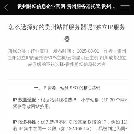
贵州黔耘信息企业官网-贵州服务器托管,贵州主机托管,云服务器托管,数据中心托管,网络设备托管,服务器租用,托管服务提供商,服务器管理-黔耘信息 贵州数据中心机柜租用-专业贵州IDC托管服务器维修
怎么选择好的贵州站群服务器呢?独立IP服务
器
所属分类：行业资讯 发布时间： 2025-08-01 作者：贵州
贵阳独立IP的全托管VPS主机/云南昆明云主机,四川成都独立
站升级的不错选择-贵州黔耘信息技术有
一、IP 资源：站群 SEO 的核心基础
IP 数量适配
：根据站群规模选择，小型站群（10-30 个网站）可选 2
紧张导致网站挤用。
IP 段多样性
：优先选择不同 C 段甚至 B 段的 IP，例如 113.1
若 IP 集中在同一 C 段（如 192.168.1.x），易被判定为同