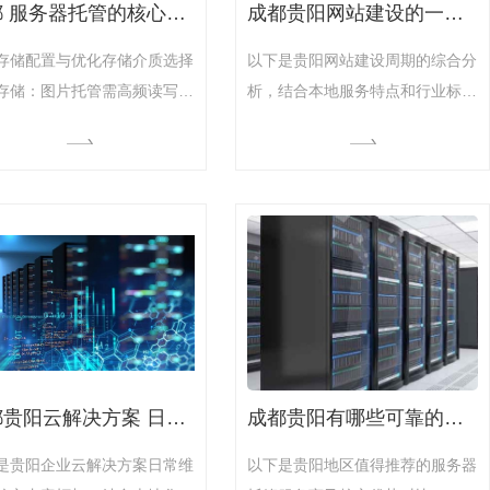
成都 服务器托管的核心配置与成本分析
成都贵阳网站建设的一般周期是多久？
存储配置与优化‌‌存储介质选择‌‌
以下是贵阳网站建设周期的综合分
D存储‌：图片托管需高频读写，
析，结合本地服务特点和行业标
D比HDD托管费用高
准：‌一、基础网站建设周期参考‌‌网
%-40%，但可显著提升加载速
站类型‌‌标准周期‌‌关键特性‌‌企业展示
如缩略图实时生成场景）25‌
型官网‌15-30个工作日47包含5-15
存储方案‌：热数据（高频访问
个页面、响应式设计、基础CMS
）用SSD，冷数据（归档图
系统‌营销型网站‌20-35个工作日27
用HDD，综合成本可降低
集成SEO优化、数据分析模块、
-20%5‌扩容灵活性‌1U服务器
线索收集表单‌电商平台‌45-90个工
支持4-6块硬盘扩展，适
作日
成都贵阳云解决方案 日常维护内容
成都贵阳有哪些可靠的服务器托管服务商？
是贵阳企业云解决方案日常维
以下是贵阳地区值得推荐的服务器