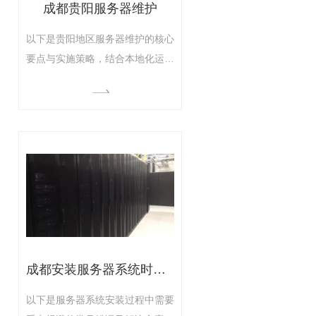
成都贵阳服务器维护
以下是贵阳地区服务器维护的核心
要点与实施策略，结合本地化运维
需求和行业标准：‌一、硬件环境管
理‌‌机房物理环境控制‌维持机房温度
20-25℃、湿度40%-60%RH，避
免因贵州高湿度气候导致设备腐蚀
6每周检查UPS电源系统，配备柴
油发电机实现电力中断30秒内自
动切换68‌设备定期维护‌使用压缩
空气枪每月清理服务器风扇叶
成都安装服务器系统时，有哪些常见错误需要避免？
以下是服务器系统安装过程中需要