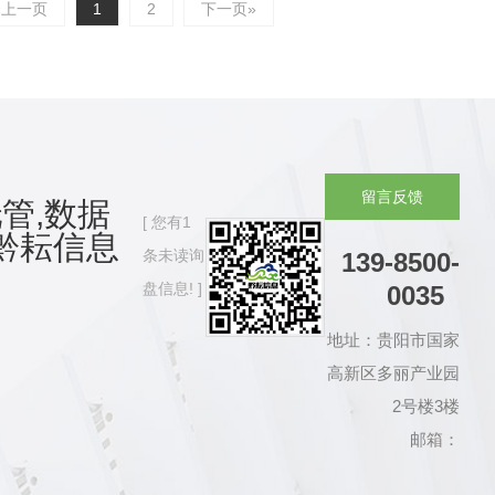
«上一页
1
2
下一页»
留
言
反
馈
管,数据
您有
1
黔耘信息
条未读询
139-8500-
盘信息!
0035
地址：贵阳市国家
高新区多丽产业园
2号楼3楼
邮箱：