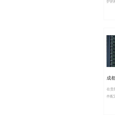
护的
务特
维工
CP
内存
动触
空间
理策
贵阳
延迟
在贵
件配
响，
阶段