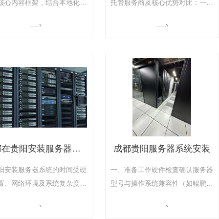
核心内容框架，结合本地化服
托管服务商及核心优势对比：‌一、
性与行业..实践：‌一、基础运
核心服务商推荐‌‌贵州南数网络有限
作‌‌资源监控与调整‌实时监测
公司‌‌服务亮点‌：自主研发分布式云
U使用率（建议阈值≤80%）及
计算平台，支持政务/金融/医疗行
占用波动，发现异常负载时自
业定制方案‌基础设施‌：运营多个
发弹性扩容14每周执行硬盘
Tier 3+标准数据中心，提供双路
检查，对日志文件实施自动清
电力冗余与恒温恒湿环境1‌贵州黔
略（如保留周期≤30天）17对
耘信息技术有限公司‌‌技术优势‌：采
本地BGP线路质量进行网络
用全闪存存储架构，单
成都在贵阳安装服务器系统需要多长时间？
成都贵阳服务器系统安装
阳安装服务器系统的时间受硬
一、准备工作‌‌硬件检查‌确认服务器
置、网络环境及系统复杂度影
型号与操作系统兼容性（如鲲鹏
具体时间框架如下：‌一、主要
920需匹配ARM架构系统）检查内
耗时参考‌‌基础硬件准备‌硬件组
存容量、硬盘状态及RAID阵列配