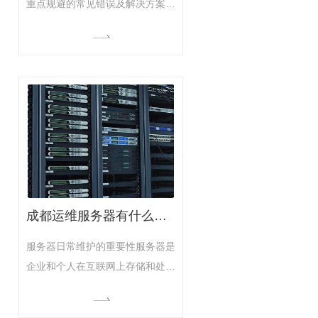
重点规避的常见错误及解决方案，
综合了多个技术场景的实践经验：‌
一、硬件准备阶段‌‌硬件兼容性忽视‌
错误现象：服务器启动后无法识别
RAID卡或网卡规避方法：确认
CPU架构与系统匹配（鲲鹏920需
选ARM版系统）、检查主板固件
是否为..版本12‌存储配置错误‌错误
现象：未配置RAID导致数据丢
成都运维服务器有什么作用
服务器日常维护的重要性服务器是
企业和个人在互联网上存储和处置
数据的重要设备。为了..服务器的
稳定运转和数据的安全性，日常维