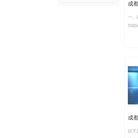
一、
SS
SS
25
度（
混合
图片
片）
15%
通常
以下