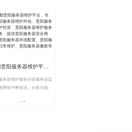
检测：裸机组装需1-3天（涉
置‌软件准备‌下载官方系统镜像（推
产服务器如鲲鹏920需额外兼
荐贵阳本地镜像源：贵阳云计算中
调试）12RAID配置与硬盘初
心镜像站）制作USB启动盘（使用
：30分钟至2小时（视硬盘数
UltraISO或balenaEtcher工具）37‌
容量）15‌系统安装核心流程‌
数据备份‌通过rsync/scp同步数据
安装（SSD环境）：30
成都贵阳服务器维护平台，专注贵阳服务器维护外包、贵阳服务器维护托管、贵阳服务器维护服务等服务，提供贵阳服务器安全维护、贵阳服务器环境配置、贵阳服务器日常维护、贵阳服务器搬家等服务。
服务器维护服务内容服务器监
握网络中断情况，分析功能查
务器问题。还可以创建自定义
并监控操作系统的关键属性。
器安全对底层系统进行安全设
包括策略设置，防火墙的设
应用软件的安全加固，系统端