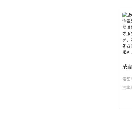
装与
及国
容性
始化
量及
标准
贵阳
控掌
明服
插件
服务
置，
置，