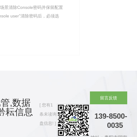
‌清除Console密码并保留配置
onsole user‌”清除密码后，必须选
留
言
反
馈
管,数据
您有
1
黔耘信息
条未读询
139-8500-
盘信息!
0035