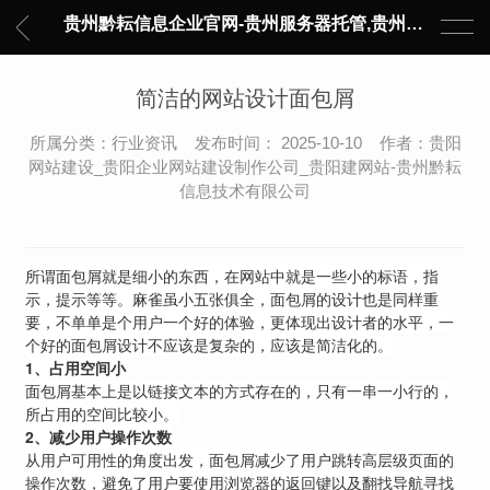
贵州黔耘信息企业官网-贵州服务器托管,贵州主机托管,云服务器托管,数据中心托管,网络设备托管,服务器租用,托管服务提供商,服务器管理-黔耘信息 贵州数据中心机柜租用-专业贵州IDC托管服务器维修
简洁的网站设计面包屑
所属分类：行业资讯 发布时间： 2025-10-10 作者：贵阳
网站建设_贵阳企业网站建设制作公司_贵阳建网站-贵州黔耘
信息技术有限公司
所谓面包屑就是细小的东西，在网站中就是一些小的标语，指
示，提示等等。麻雀虽小五张俱全，面包屑的设计也是同样重
要，不单单是个用户一个好的体验，更体现出设计者的水平，一
个好的面包屑设计不应该是复杂的，应该是简洁化的。
1
、占用空间小
面包屑基本上是以链接文本的方式存在的，只有一串一小行的，
所占用的空间比较小。
2
、减少用户操作次数
从用户可用性的角度出发，面包屑减少了用户跳转高层级页面的
操作次数，避免了用户要使用浏览器的返回键以及翻找导航寻找