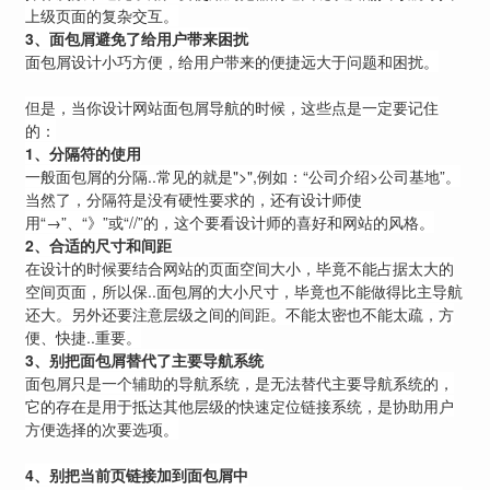
上级页面的复杂交互。
3
、面包屑避免了给用户带来困扰
面包屑设计小巧方便，给用户带来的便捷远大于问题和困扰。
但是，当你设计网站面包屑导航的时候，这些点是一定要记住
的：
1
、分隔符的使用
一般面包屑的分隔..常见的就是">",例如：“公司介绍>公司基地”。
当然了，分隔符是没有硬性要求的，还有设计师使
用“→”、“》”或“//”的，这个要看设计师的喜好和网站的风格。
2
、合适的尺寸和间距
在设计的时候要结合网站的页面空间大小，毕竟不能占据太大的
空间页面，所以保..面包屑的大小尺寸，毕竟也不能做得比主导航
还大。另外还要注意层级之间的间距。不能太密也不能太疏，方
便、快捷..重要。
3
、别把面包屑替代了主要导航系统
面包屑只是一个辅助的导航系统，是无法替代主要导航系统的，
它的存在是用于抵达其他层级的快速定位链接系统，是协助用户
方便选择的次要选项。
4
、别把当前页链接加到面包屑中