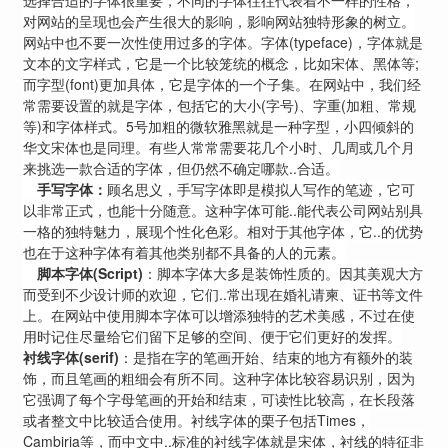
选择合适的字体很重要，不同的字体往往代表着不一样的性格，
对网站的呈现也会产生很大的影响，影响网站独特形象的树立。
网站中也不要一次性使用过多的字体。字体(typeface)，字体就是
文本的文字样式，它是一个比较笼统的概念，比如宋体、黑体等;
而字型(font)更加具体，它是字体的一个子集。在网站中，我们经
常需要设置的就是字体，包括它的大小(字号)、字重(加粗、常规
等)和字体样式。5号加粗的微软雅黑就是一种字型，小四倾斜的
华文宋体也是同理。有些人常常需要花几个小时、几周或几个月
来挑选一款合适的字体，但仍然不确定哪款..合适。
手写字体：
顾名思义，手写字体即是模拟人写作的笔迹，它可
以非常正式，也能十分随意。这种字体可能..能代表公司网站别具
一格的独特魅力，展现个性化色彩。相对于其他字体，它..的优势
也在于这种字体有着其他类别都不具备的人的元素。
脚本字体
(Script)
：脚本字体大多是装饰性质的。因其美观大方
而受到不少设计师的欢迎，它们..常出现在婚礼请柬、证书等文件
上。在网站中使用脚本字体可以增添独特的艺术美感，不过在使
用时记住尽量给它们留下足够的空间、便于它们更好的发挥。
衬线字体
(serif)
：是指在字的笔画开始、结束的地方有额外的装
饰，而且笔画的粗细会有所不同。这种字体比较容易识别，因为
它强调了每个字母笔画的开始和结束，可读性比较高，在长段落
或者整文中比较适合使用。衬线字体的栗子包括Times，
Cambiria等，而中文中..标准的衬线字体就是宋体，衬线的特征非