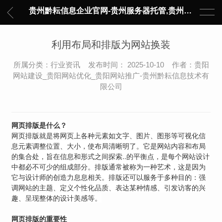
贵州黔耘信息企业官网-贵州服务器托管,贵州主机托管,云服务器托管,数据中心托管,网络设备托管,服务器租用,托管服务提供商,服务器管理-黔耘信息 贵州数据中心机柜租用-专业贵州IDC托管服务器维修
利用布局和排版为网站换装
所属分类：行业资讯 发布时间： 2025-10-10 作者：贵阳
网站建设_贵阳网站优化_贵阳网站推广-贵州黔耘信息技术有
限公司
网页排版是什么？
网页排版就是将网页上各种元素如文字、图片、图形等可视化信
息元素调整位置、大小，使布局清晰明了。它是网站内容和布局
的集合处，旨在信息和形式之间探索..的平衡点，是每个网站设计
中都必不可少的组成部分。排版通常被称为一种艺术，这是因为
它与设计师的创造力息息相关。排版还可以服务于多种目的：强
调网站的主题、定义个性化品质、表达某种情感、引发访客的兴
趣、呈现整体的设计美感等。
网页排版的重要性