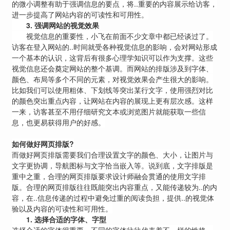
的微小调整有助于强调信息的要点，将..重要的内容展示给访客，
进一步提高了网站内容的可读性和可用性。
3.
强调网站的视觉效果
视觉信息的重要性，小飞在前面不少文章中都已经谈过了。
访客在登入网站的..时间就受各种视觉信息的影响，会对网站形成
一个基本的认识，这背后有很多心理学知识可以作为支撑。这些
视觉信息还会奠定网站的整个基调。而网站的排版涉及到字体、
颜色、布局等多个不同的元素，对视觉效果会产生很大的影响。
比如我们可以使用粗体、下划线等突出某行文字，使用强烈对比
的颜色突出重点内容，让网站在内容的展现上更有层次感。这样
一来，访客甚至不用仔细研究文本或浏览图片就能获取一些信
息，也更易获得用户的好感。
如何做好网页排版
?
而做好网页排版需要我们合理设置文字的颜色、大小，让图片与
文字更协调，导航图标与文字恰当嵌入等。说到底，文字排版是
重中之重，合理的网页排版要求设计师融会贯通的使用文字排
版。合理的网页排版往往既能突出内容重点，又能传递较为..的内
容，在..信息传递的过程中避免过重的阅读负担，提供..的视觉体
验以及内容的可读性和可用性。
1.
选择合适的字体、字型