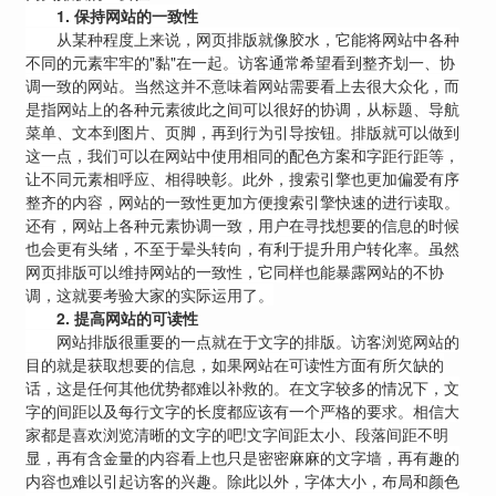
1.
保持网站的一致性
从某种程度上来说，网页排版就像胶水，它能将网站中各种
不同的元素牢牢的"黏"在一起。访客通常希望看到整齐划一、协
调一致的网站。当然这并不意味着网站需要看上去很大众化，而
是指网站上的各种元素彼此之间可以很好的协调，从标题、导航
菜单、文本到图片、页脚，再到行为引导按钮。排版就可以做到
这一点，我们可以在网站中使用相同的配色方案和字距行距等，
让不同元素相呼应、相得映彰。此外，搜索引擎也更加偏爱有序
整齐的内容，网站的一致性更加方便搜索引擎快速的进行读取。
还有，网站上各种元素协调一致，用户在寻找想要的信息的时候
也会更有头绪，不至于晕头转向，有利于提升用户转化率。虽然
网页排版可以维持网站的一致性，它同样也能暴露网站的不协
调，这就要考验大家的实际运用了。
2.
提高网站的可读性
网站排版很重要的一点就在于文字的排版。访客浏览网站的
目的就是获取想要的信息，如果网站在可读性方面有所欠缺的
话，这是任何其他优势都难以补救的。在文字较多的情况下，文
字的间距以及每行文字的长度都应该有一个严格的要求。相信大
家都是喜欢浏览清晰的文字的吧!文字间距太小、段落间距不明
显，再有含金量的内容看上也只是密密麻麻的文字墙，再有趣的
内容也难以引起访客的兴趣。除此以外，字体大小，布局和颜色