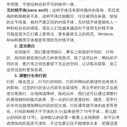
常明显，字形结构也和手写的楷书一致。
无衬线字体
(sans serif)
：
这种字体没有那些额外的装饰，而且笔
画的粗细都差不多。这种字体比较醒目，往往被用在标题、较短
的文字段落。相对严肃正经的衬线字体，无衬线字体更能给人一
种轻松自在的感觉。现在人们也越来越趋向于使用无衬线字体，
可能是因为它们看上更简洁，更有极简主义的风范。Verdana、
Arial和雅黑字体都是常用的无衬线字体。
2.
适当留白
在排版中，我们要使用留白，事实上前面的字间距、行间
距、段间距都是留白的几种表现形式。除了这些以外，网站的不
同区块、图片等之间也要留下充足的空间，让访客在获取、加工
这些信息时更加容易。
3.
调整行长和行距
行距，顾名思义，行与行的间距。行距对网站的易读性也有很大
的影响。过宽的行距会让内容失去延续性，而太窄的行距又会易
使访客跳行、出现阅读障碍。除此以外，我们还可以通过调整行
距展现独特的版式效果，宽一点的行距更显轻松、随意，宽窄行
距并存也能增加网站内容的层次感。行距通常随字体的改变而变
化，行间距稍稍大于字体的大小(如果使用了10号字体,，那么默
认的间距是12号)。这种默认的设置一般看上去很拥挤，你可以考
虑增加间距提高可读性，不过也要记住不能增加太多，把握适度