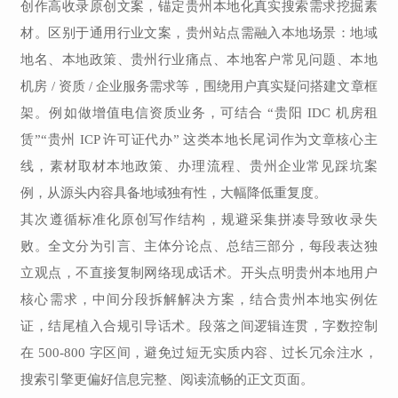
创作高收录原创文案，锚定贵州本地化真实搜索需求挖掘素
材。区别于通用行业文案，贵州站点需融入本地场景：地域
地名、本地政策、贵州行业痛点、本地客户常见问题、本地
机房 / 资质 / 企业服务需求等，围绕用户真实疑问搭建文章框
架。例如做增值电信资质业务，可结合 “贵阳 IDC 机房租
赁”“贵州 ICP 许可证代办” 这类本地长尾词作为文章核心主
线，素材取材本地政策、办理流程、贵州企业常见踩坑案
例，从源头内容具备地域独有性，大幅降低重复度。
其次遵循标准化原创写作结构，规避采集拼凑导致收录失
败。全文分为引言、主体分论点、总结三部分，每段表达独
立观点，不直接复制网络现成话术。开头点明贵州本地用户
核心需求，中间分段拆解解决方案，结合贵州本地实例佐
证，结尾植入合规引导话术。段落之间逻辑连贯，字数控制
在 500-800 字区间，避免过短无实质内容、过长冗余注水，
搜索引擎更偏好信息完整、阅读流畅的正文页面。