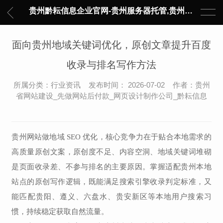
贵州黔耘信息企业官网-贵州服务器托管,贵州主机托管,云服务器托管,数据中心托管,网络设备托管,服务器租用,托管服务提供商,服务器管理-黔耘信息 贵州数据中心机柜租用-专业贵州IDC托管服务器维修
面向贵州地域关键词优化，原创文章提升百度
收录与排名写作方法
所属分类：行业资讯 发布时间： 2026-07-02 作者：贵州
省网站建设_先做网站后付款_网页设计制作公司_黔耘信息
贵州网站做地域 SEO 优化，核心竞争力在于贴合本地需求的
高质量原创文案，原创度不足、内容空洞、地域关键词堆砌
是页面收录差、不参与排名的主要原因。掌握适配贵州本地
站点的原创写作逻辑，既能满足搜索引擎收录判定标准，又
能匹配贵阳、遵义、六盘水、贵安新区等本地用户搜索习
惯，持续稳定获取自然流量。