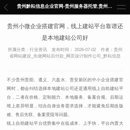
贵州黔耘信息企业官网-贵州服务器托管,贵州主机托管,云服务器托管,数据中心托管,网络设备托管,服务器租用,托管服务提供商,服务器管理-黔耘信息 贵州数据中心机柜租用-专业贵州IDC托管服务器维修
贵州小微企业搭建官网，线上建站平台靠谱还
是本地建站公司好
所属分类：行业资讯 发布时间： 2026-07-02 作者：贵州
省网站建设_先做网站后付款_网页设计制作公司_黔耘信息
不少贵州贵阳、遵义、六盘水、贵安新区的中小企业搭建官
网时，都会纠结选择本地建站公司还是通用线上自助建站平
台，二者在价格、定制能力、本地服务、备案合规、后期运
维上差异明显，结合自身业务需求选择，才能避免后期改版
难、售后失联、备案受阻等问题。
线上自助建站平台优势集中在低成本、上手快，平台内置大