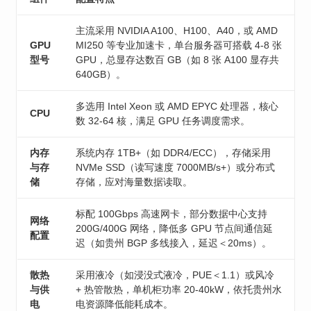
主流采用 NVIDIA A100、H100、A40，或 AMD
GPU
MI250 等专业加速卡，单台服务器可搭载 4-8 张
型号
GPU，总显存达数百 GB（如 8 张 A100 显存共
640GB）。
多选用 Intel Xeon 或 AMD EPYC 处理器，核心
CPU
数 32-64 核，满足 GPU 任务调度需求。
内存
系统内存 1TB+（如 DDR4/ECC），存储采用
与存
NVMe SSD（读写速度 7000MB/s+）或分布式
储
存储，应对海量数据读取。
标配 100Gbps 高速网卡，部分数据中心支持
网络
200G/400G 网络，降低多 GPU 节点间通信延
配置
迟（如贵州 BGP 多线接入，延迟＜20ms）。
散热
采用液冷（如浸没式液冷，PUE＜1.1）或风冷
与供
+ 热管散热，单机柜功率 20-40kW，依托贵州水
电
电资源降低能耗成本。