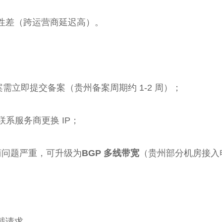
性差（跨运营商延迟高）。
备案需立即提交备案（贵州备案周期约 1-2 周）；
联系服务商更换 IP；
商问题严重，可升级为
BGP 多线带宽
（贵州部分机房接入
截请求。