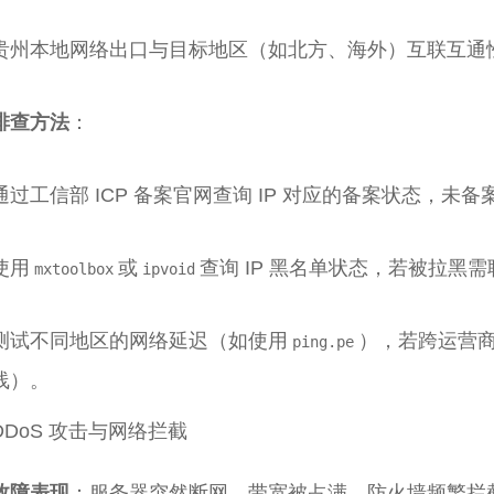
贵州本地网络出口与目标地区（如北方、海外）互联互通
排查方法
：
通过工信部 ICP 备案官网查询 IP 对应的备案状态，未
使用
或
查询 IP 黑名单状态，若被拉黑需
mxtoolbox
ipvoid
测试不同地区的网络延迟（如使用
），若跨运营
ping.pe
线）。
 DDoS 攻击与网络拦截
故障表现
：服务器突然断网、带宽被占满、防火墙频繁拦