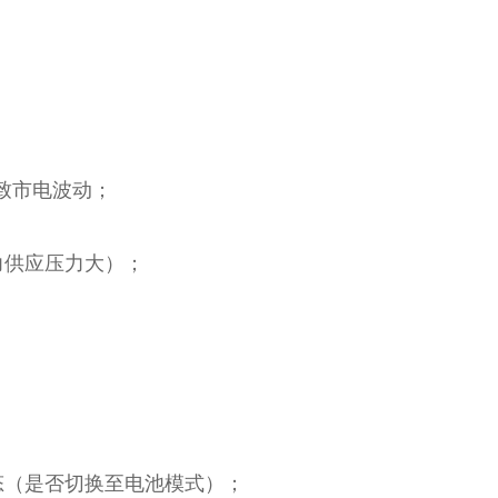
。
致市电波动；
力供应压力大）；
状态（是否切换至电池模式）；