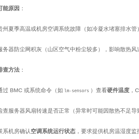
可能原因
：
贵州夏季高温或机房空调系统故障（如冷凝水堵塞排水管）
服务器防尘网积灰（山区空气中粉尘较多），影响散热风
排查方法
：
通过 BMC 或系统命令（如
）查看
硬件温度
，C
lm-sensors
检查服务器风扇转速是否正常（异常时可能因散热不足导
联系机房确认
空调系统运行状态
，要求提供机房温湿度监控数