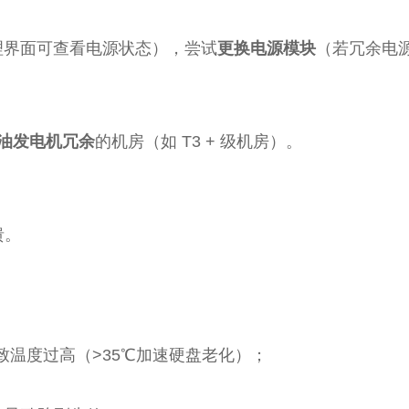
管理界面可查看电源状态），尝试
更换电源模块
（若冗余电
柴油发电机冗余
的机房（如 T3 + 级机房）。
溃。
温度过高（>35℃加速硬盘老化）；