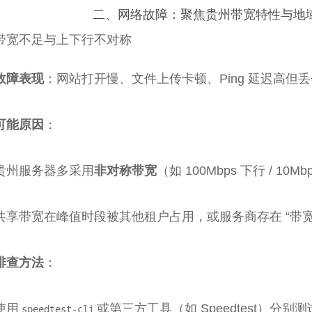
二、网络故障：聚焦贵州带宽特性与地
. 带宽不足与上下行不对称
故障表现
：网站打开慢、文件上传卡顿、Ping 延迟高但
可能原因
：
贵州服务器多采用
非对称带宽
（如 100Mbps 下行 / 
共享带宽在峰值时段被其他租户占用，或服务商存在 “带宽
排查方法
：
使用
或第三方工具（如 Speedtest）分别测
speedtest-cli