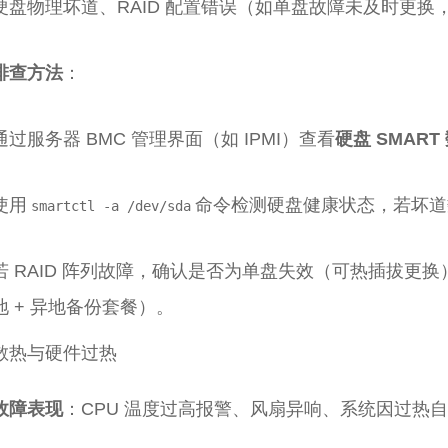
硬盘物理坏道、RAID 配置错误（如单盘故障未及时更换
排查方法
：
通过服务器 BMC 管理界面（如 IPMI）查看
硬盘 SMART
使用
命令检测硬盘健康状态，若坏道
smartctl -a /dev/sda
若 RAID 阵列故障，确认是否为单盘失效（可热插拔
地 + 异地备份套餐）。
. 散热与硬件过热
故障表现
：CPU 温度过高报警、风扇异响、系统因过热