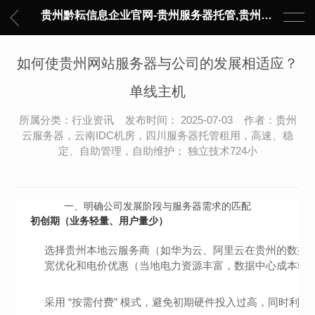
贵州黔耘信息企业官网-贵州服务器托管,贵州主机托管,云服务器托管,数据中心托管,网络设备托管,服务器租用,托管服务提供商,服务器管理-黔耘信息 贵州数据中心机柜租用-专业贵州IDC托管服务器维修
如何使贵州网站服务器与公司的发展相适应？
单线主机
所属分类：行业资讯 发布时间： 2025-07-03 作者：贵州
云服务器，云南IDC机房，四川服务器托管租用，高速、稳
定、自助管理，自助维护； 独立技术724小
一、
明确公司发展阶段与服务器需求的匹配
初创期（业务轻量、用户量少）
选择贵州本地云服务商（如华为云、阿里云在贵州的数据中
宽优化和电价优惠（当地电力资源丰富，数据中心成本较
采用 “按需付费” 模式，避免初期硬件投入过高，同时利