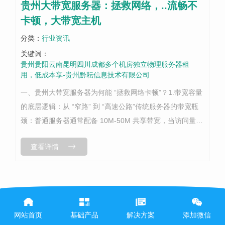
贵州大带宽服务器：拯救网络，..流畅不
卡顿，大带宽主机
分类：
行业资讯
关键词：
贵州贵阳云南昆明四川成都多个机房独立物理服务器租
用，低成本享-贵州黔耘信息技术有限公司
一、贵州大带宽服务器为何能 “拯救网络卡顿”？1.带宽容量
的底层逻辑：从 “窄路” 到 “高速公路”传统服务器的带宽瓶
颈：普通服务器通常配备 10M-50M 共享带宽，当访问量激
增（如电商促销、直播推流）时，带宽资源被抢占，导致用
查看详情
户访问延迟...
网站首页
基础产品
解决方案
添加微信